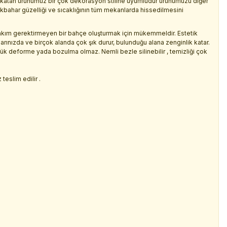
k katan ürünümüz bir çok dekorasyon stiline uyumludur ürünümüzü diğer
lkbahar güzelliği ve sıcaklığının tüm mekanlarda hissedilmesini
kım gerektirmeyen bir bahçe oluşturmak için mükemmeldir. Estetik
larınızda ve birçok alanda çok şık durur, bulunduğu alana zenginlik katar.
çük deforme yada bozulma olmaz. Nemli bezle silinebilir , temizliği çok
.
teslim edilir .