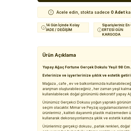
Acele edin, stokta sadece
0 Adet
ka
14 Gün İçinde Kolay
Siparişleriniz En
İADE / DEĞİŞİM
ERTESİ GÜN
KARGODA
Ürün Açıklama
Yapay Ağaç Fortune Gerçek Dokulu Yeşil 98 Cm.
Evlerinize ve işyerlerinize şıklık ve estetik getir
Mağaza , cafe , ev ve balkonlarınızda kullanabileceğ
aranjman oluşturabileceğiniz , her zaman yeşil kalm
kullanılabilecek doğal görünümlü dekoratif yapay A
Ürünümüz Gerçekci Dokusu yoğun yapraklı görünümüy
seçim olacaktır. Mimar ve Peyzaj uygulamacılarının b
ürünlerimiz , kaliteli dayanımlı plastik malzemeden 
kullanarak dekorasyonlarınıza şıklık ve estetik katabil
Ürünlerimiz gerçekçi dokusu , parlak renkleri, doğal 