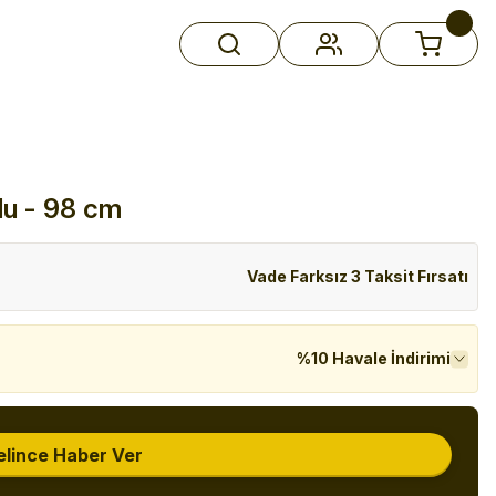
lu - 98 cm
Vade Farksız 3 Taksit Fırsatı
%10 Havale İndirimi
elince Haber Ver