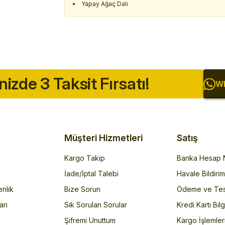
Yapay Ağaç Dalı
inizde 3 Taksit Fırsatı!
Wh
Müşteri Hizmetleri
Satış
Kargo Takip
Banka Hesap N
İade/İptal Talebi
Havale Bildiri
enlik
Bize Sorun
Ödeme ve Tes
arı
Sık Sorulan Sorular
Kredi Kartı Bilg
Şifremi Unuttum
Kargo İşlemler