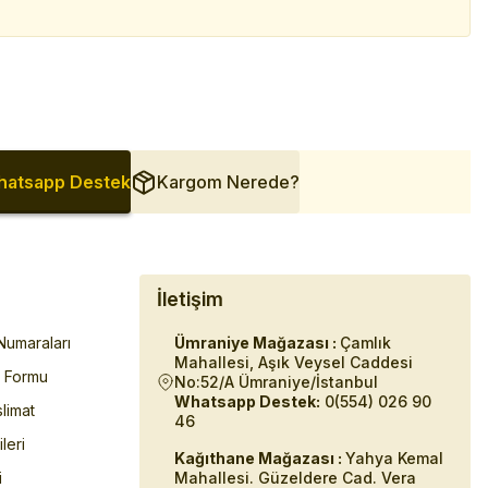
atsapp Destek
Kargom Nerede?
İletişim
umaraları
Ümraniye Mağazası :
Çamlık
Mahallesi, Aşık Veysel Caddesi
m Formu
No:52/A Ümraniye/İstanbul
Whatsapp Destek:
0(554) 026 90
limat
46
ileri
Kağıthane Mağazası :
Yahya Kemal
i
Mahallesi. Güzeldere Cad. Vera