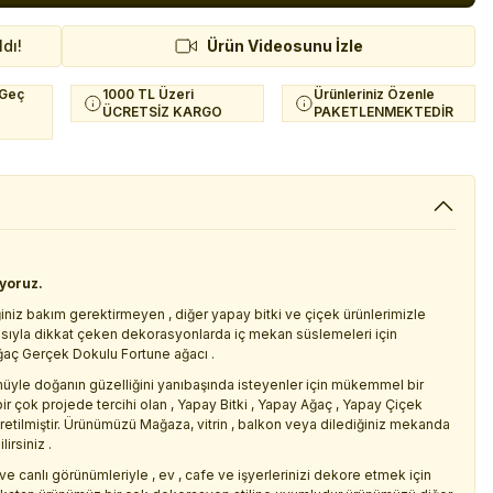
ldı!
Ürün Videosunu İzle
 Geç
1000 TL Üzeri
Ürünleriniz Özenle
ÜCRETSİZ KARGO
PAKETLENMEKTEDİR
iyoruz.
iniz bakım gerektirmeyen , diğer yapay bitki ve çiçek ürünlerimizle
asıyla dikkat çeken dekorasyonlarda iç mekan süslemeleri için
ğaç Gerçek Dokulu Fortune ağacı .
le doğanın güzelliğini yanıbaşında isteyenler için mükemmel bir
ir çok projede tercihi olan , Yapay Bitki , Yapay Ağaç , Yapay Çiçek
üretilmiştir. Ürünümüzü Mağaza, vitrin , balkon veya dilediğiniz mekanda
irsiniz .
ve canlı görünümleriyle , ev , cafe ve işyerlerinizi dekore etmek için