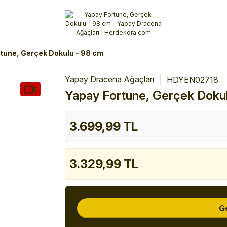
Alışverişlerinizde 3 Taksit Fırsatı!
İlk siparişinizi verin!
%10 Havale İndirimi
Şimdi Alışveriş yap!
tune, Gerçek Dokulu - 98 cm
Yapay Dracena Ağaçları
HDYEN02718
Yapay Fortune, Gerçek Doku
3.699,99 TL
3.329,99 TL
G