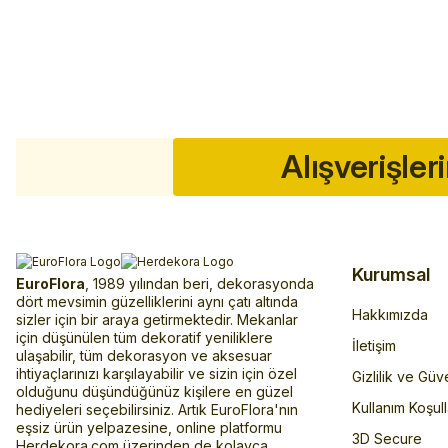
Alışverişler
Kurumsal
EuroFlora
, 1989 yılından beri, dekorasyonda
dört mevsimin güzelliklerini aynı çatı altında
Hakkımızda
sizler için bir araya getirmektedir. Mekanlar
için düşünülen tüm dekoratif yeniliklere
İletişim
ulaşabilir, tüm dekorasyon ve aksesuar
ihtiyaçlarınızı karşılayabilir ve sizin için özel
Gizlilik ve Güv
olduğunu düşündüğünüz kişilere en güzel
Kullanım Koşull
hediyeleri seçebilirsiniz. Artık EuroFlora'nın
eşsiz ürün yelpazesine, online platformu
3D Secure
Herdekora.com üzerinden de kolayca