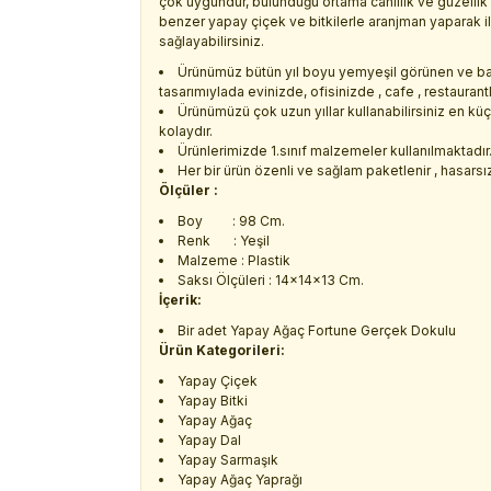
çok uygundur, bulunduğu ortama canlılık ve güzelli
benzer yapay çiçek ve bitkilerle aranjman yaparak i
sağlayabilirsiniz.
Ürünümüz bütün yıl boyu yemyeşil görünen ve ba
tasarımıylada evinizde, ofisinizde , cafe , restaurant
Ürünümüzü çok uzun yıllar kullanabilirsiniz en kü
kolaydır.
Ürünlerimizde 1.sınıf malzemeler kullanılmaktadır
Her bir ürün özenli ve sağlam paketlenir , hasarsız 
Ölçüler :
Boy : 98 Cm.
Renk : Yeşil
Malzeme : Plastik
Saksı Ölçüleri : 14x14x13 Cm.
İçerik:
Bir adet Yapay Ağaç Fortune Gerçek Dokulu
Ürün Kategorileri:
Yapay Çiçek
Yapay Bitki
Yapay Ağaç
Yapay Dal
Yapay Sarmaşık
Yapay Ağaç Yaprağı