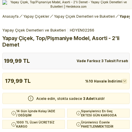
Anasayfa
Yapay Çiçekler
Yapay Çiçek Demetleri ve Buketleri
Yapay 
Yapay Çiçek Demetleri ve Buketleri
HDYEN02266
Yapay Çiçek, Top/Pişmaniye Model, Asorti - 2'li
Demet
199,99 TL
Vade Farksız 3 Taksit Fırsatı
179,99 TL
%10 Havale İndirimi
Acele edin, stokta sadece
3 Adet
kaldı!
14 Gün İçinde Kolay İADE
Siparişleriniz En Geç
/ DEĞİŞİM
ERTESİ GÜN KARGODA
1000 TL Üzeri ÜCRETSİZ
Ürünleriniz Özenle
KARGO
PAKETLENMEKTEDİR