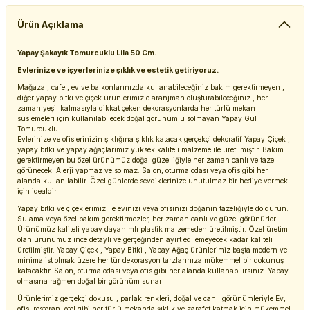
Ürün Açıklama
Yapay
Şakayık
Tomurcuklu Lila 50 Cm.
Evlerinize ve işyerlerinize şıklık ve estetik getiriyoruz.
Mağaza , cafe , ev ve balkonlarınızda kullanabileceğiniz bakım gerektirmeyen ,
diğer yapay bitki ve çiçek ürünlerimizle aranjman oluşturabileceğiniz , her
zaman yeşil kalmasıyla dikkat çeken dekorasyonlarda her türlü mekan
süslemeleri için kullanılabilecek doğal görünümlü solmayan Yapay Gül
Tomurcuklu .
Evlerinize ve ofislerinizin şıklığına şıklık katacak gerçekçi dekoratif Yapay Çiçek ,
yapay bitki ve yapay ağaçlarımız yüksek kaliteli malzeme ile üretilmiştir. Bakım
gerektirmeyen bu özel ürünümüz doğal güzelliğiyle her zaman canlı ve taze
görünecek. Alerji yapmaz ve solmaz. Salon, oturma odası veya ofis gibi her
alanda kullanılabilir. Özel günlerde sevdiklerinize unutulmaz bir hediye vermek
için idealdir.
Yapay bitki ve çiçeklerimiz ile evinizi veya ofisinizi doğanın tazeliğiyle doldurun.
Sulama veya özel bakım gerektirmezler, her zaman canlı ve güzel görünürler.
Ürünümüz kaliteli yapay dayanımlı plastik malzemeden üretilmiştir. Özel üretim
olan ürünümüz ince detaylı ve gerçeğinden ayırt edilemeyecek kadar kaliteli
üretilmiştir. Yapay Çiçek , Yapay Bitki , Yapay Ağaç ürünlerimiz başta modern ve
minimalist olmak üzere her tür dekorasyon tarzlarınıza mükemmel bir dokunuş
katacaktır. Salon, oturma odası veya ofis gibi her alanda kullanabilirsiniz. Yapay
olmasına rağmen doğal bir görünüm sunar .
Ürünlerimiz gerçekçi dokusu , parlak renkleri, doğal ve canlı görünümleriyle Ev,
ofis, restoran, otel gibi her türlü mekanda şıklık ve zarafet katmak için mükemmel