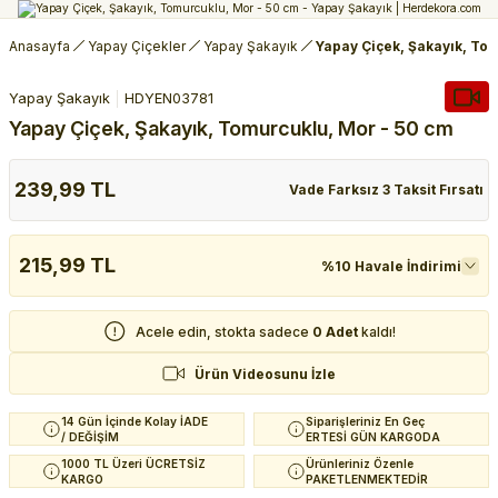
Anasayfa
Yapay Çiçekler
Yapay Şakayık
Yapay Çiçek, Şakayık, To
Yapay Şakayık
HDYEN03781
Yapay Çiçek, Şakayık, Tomurcuklu, Mor - 50 cm
239,99 TL
Vade Farksız 3 Taksit Fırsatı
215,99 TL
%10 Havale İndirimi
Acele edin, stokta sadece
0 Adet
kaldı!
Ürün Videosunu İzle
14 Gün İçinde Kolay İADE
Siparişleriniz En Geç
/ DEĞİŞİM
ERTESİ GÜN KARGODA
1000 TL Üzeri ÜCRETSİZ
Ürünleriniz Özenle
KARGO
PAKETLENMEKTEDİR