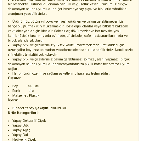
bir seçenektir. Bulunduğu ortama canlılık ve güzellik katan ürünümüz bir çok
dekorasyon stiline uyumludur diğer benzer yapay çiçek ve bitkilerle rahatlıkla
aranjman yapabilirsiniz .
Ürünümüz bütün yıl boyu yemyeşil görünen ve bakım gerektirmeyen bir
bahçe oluşturmak için mükemmeldir. Toz alerjisi olanlar veya bitkilere bakacak
vakti olmayanlar için idealdir. Solmazlar, dökülmezler ve her mevsim yeşil
kalırlar.Estetik tasarımıylada evinizde, ofisinizde , cafe , restaurantlarınızda ve
birçok alanda şık durur.
Yapay bitki ve çiçeklerimiz yüksek kaliteli malzemelerden üretildikleri için
uzun yıllar boyunca solmadan ve deforme olmadan kullanabilirsiniz. Nemli bezle
silinebilir , temizliği çok kolaydır.
Yapay bitki ve çiçeklerimiz bakım gerektirmez ,solmaz , alerji yapmaz , birçok
dekorasyon stiline uyumludur dekorasyonlarınıza şıklık katar her ortama uyum
sağlar .
Her bir ürün özenli ve sağlam paketlenir , hasarsız teslim edilir .
Ölçüler :
Boy : 50 Cm
Renk : Lila
Malzeme : Plastik
İçerik:
Bir adet Yapay
Şakayık
Tomurcuklu
Ürün Kategorileri:
Yapay Dekoratif Çiçek
Yapay Bitki
Yapay Ağaç
Yapay Dal
Hediyelik Çiçek