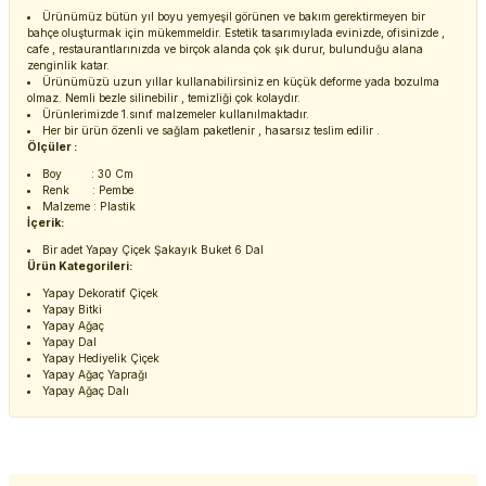
Ürünümüz bütün yıl boyu yemyeşil görünen ve bakım gerektirmeyen bir
bahçe oluşturmak için mükemmeldir. Estetik tasarımıylada evinizde, ofisinizde ,
cafe , restaurantlarınızda ve birçok alanda çok şık durur, bulunduğu alana
zenginlik katar.
Ürünümüzü uzun yıllar kullanabilirsiniz en küçük deforme yada bozulma
olmaz. Nemli bezle silinebilir , temizliği çok kolaydır.
Ürünlerimizde 1.sınıf malzemeler kullanılmaktadır.
Her bir ürün özenli ve sağlam paketlenir , hasarsız teslim edilir .
Ölçüler :
Boy : 30 Cm
Renk : Pembe
Malzeme : Plastik
İçerik:
Bir adet Yapay Çiçek Şakayık Buket 6 Dal
Ürün Kategorileri:
Yapay Dekoratif Çiçek
Yapay Bitki
Yapay Ağaç
Yapay Dal
Yapay Hediyelik Çiçek
Yapay Ağaç Yaprağı
Yapay Ağaç Dalı