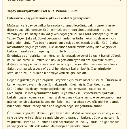
Yapay Çiçek Şakayık Buket 6 Dal Pembe 30 Cm.
Evlerinize ve işyerlerinize şıklık ve estetik getiriyoruz.
Mağaza , cafe , ev ve balkonlarınızda kullanabileceğiniz bakım gerektirmeyen ,
diğer yapay bitki ve çiçek ürünlerimizle aranjman oluşturabileceğiniz , her
zaman yeşil kalmasıyla dikkat çeken doğal görünümlü zarif solmayan güzellik
Yapay Çiçek Şakayık Buket dekorasyonlarda her türlü mekan süslemeleri için
kullanabilirsiniz . Tek başına aranjman çiçek buketi olarak üretilen ürünümüz
alt tarafında yoğun yapraklı , üst kısmında farklı renkte şakayıklar ve çiçekler
bulunan zarif ve muhteşem görünümlü bir üründür .
Evlerinize ve ofislerinizin şıklığına şıklık katacak gerçekçi Şakayık buketi yüksek
kaliteli malzeme ile üretilmiştir. Bakım gerektirmeyen bu özel Şakayık buketi ,
doğal güzelliğiyle her zaman canlı ve taze görünecek. Alerji yapmaz ve solmaz.
Salon, oturma odası veya ofis gibi her alanda kullanılabilir. Özel günlerde
sevdiklerinize unutulmaz bir hediye vermek için idealdir.
Doğanın güzelliğini yanıbaşında isteyenler için mükemmel bir seçim . Ürünümüz
kaliteli yapay dayanımlı plastik malzemeden üretilmiştir. Özel üretim olan
ürünümüz ince detaylı ve gerçeğinden ayırt edilemeyecek kadar kaliteli
üretilmiştir. Dekorasyonunuzda farklılık yaratmak mı istiyorsunuz? Şakayık
buketi , başta modern ve minimalist stiller olmak üzere her stile ve dekorasyonlara
mükemmel bir dokunuş katacaktır. Salon, oturma odası veya ofis gibi her alanda
kullanabilirsiniz. Yapay olmasına rağmen doğal bir görünüm sunar
Ürünlerimiz gerçekçi dokusu , parlak renkleri, doğal ve canlı görünümleriyle , ev ,
cafe ve işyerlerinizi dekore etmek için çok uygundur, bulunduğu ortama canlılık
ve güzellik katan ürünümüz bir çok dekorasyon stiline uyumludur diğer benzer
yapay çiçek ve bitkilerle rahatlıkla aranjman yapabilirsiniz .