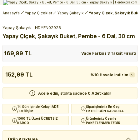
Anasayfa
Yapay Çiçekler
Yapay Şakayık
Yapay Çiçek, Şakayık Buke
Yapay Şakayık
HDYEN02928
Yapay Çiçek, Şakayık Buket, Pembe - 6 Dal, 30 cm
169,99 TL
Vade Farksız 3 Taksit Fırsatı
152,99 TL
%10 Havale İndirimi
Acele edin, stokta sadece
0 Adet
kaldı!
14 Gün İçinde Kolay İADE
Siparişleriniz En Geç
/ DEĞİŞİM
ERTESİ GÜN KARGODA
1000 TL Üzeri ÜCRETSİZ
Ürünleriniz Özenle
KARGO
PAKETLENMEKTEDİR
Ürün Açıklama