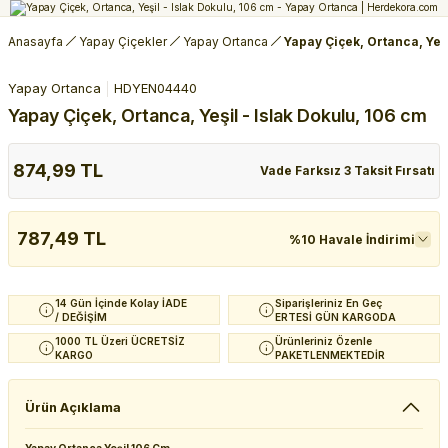
Anasayfa
Yapay Çiçekler
Yapay Ortanca
Yapay Çiçek, Ortanca, Yeşi
Yapay Ortanca
HDYEN04440
Yapay Çiçek, Ortanca, Yeşil - Islak Dokulu, 106 cm
874,99 TL
Vade Farksız 3 Taksit Fırsatı
787,49 TL
%10 Havale İndirimi
14 Gün İçinde Kolay İADE
Siparişleriniz En Geç
/ DEĞİŞİM
ERTESİ GÜN KARGODA
1000 TL Üzeri ÜCRETSİZ
Ürünleriniz Özenle
KARGO
PAKETLENMEKTEDİR
Ürün Açıklama