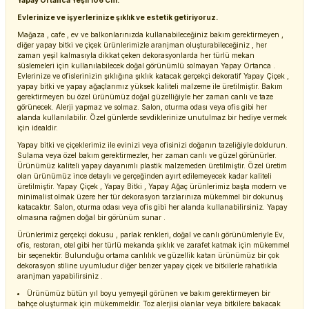
Yapay Ortanca Yeşil 106 Cm.
Evlerinize ve işyerlerinize şıklık ve estetik getiriyoruz.
Mağaza , cafe , ev ve balkonlarınızda kullanabileceğiniz bakım gerektirmeyen ,
diğer yapay bitki ve çiçek ürünlerimizle aranjman oluşturabileceğiniz , her
zaman yeşil kalmasıyla dikkat çeken dekorasyonlarda her türlü mekan
süslemeleri için kullanılabilecek doğal görünümlü solmayan Yapay Ortanca .
Evlerinize ve ofislerinizin şıklığına şıklık katacak gerçekçi dekoratif Yapay Çiçek ,
yapay bitki ve yapay ağaçlarımız yüksek kaliteli malzeme ile üretilmiştir. Bakım
gerektirmeyen bu özel ürünümüz doğal güzelliğiyle her zaman canlı ve taze
görünecek. Alerji yapmaz ve solmaz. Salon, oturma odası veya ofis gibi her
alanda kullanılabilir. Özel günlerde sevdiklerinize unutulmaz bir hediye vermek
için idealdir.
Yapay bitki ve çiçeklerimiz ile evinizi veya ofisinizi doğanın tazeliğiyle doldurun.
Sulama veya özel bakım gerektirmezler, her zaman canlı ve güzel görünürler.
Ürünümüz kaliteli yapay dayanımlı plastik malzemeden üretilmiştir. Özel üretim
olan ürünümüz ince detaylı ve gerçeğinden ayırt edilemeyecek kadar kaliteli
üretilmiştir. Yapay Çiçek , Yapay Bitki , Yapay Ağaç ürünlerimiz başta modern ve
minimalist olmak üzere her tür dekorasyon tarzlarınıza mükemmel bir dokunuş
katacaktır. Salon, oturma odası veya ofis gibi her alanda kullanabilirsiniz. Yapay
olmasına rağmen doğal bir görünüm sunar .
Ürünlerimiz gerçekçi dokusu , parlak renkleri, doğal ve canlı görünümleriyle Ev,
ofis, restoran, otel gibi her türlü mekanda şıklık ve zarafet katmak için mükemmel
bir seçenektir. Bulunduğu ortama canlılık ve güzellik katan ürünümüz bir çok
dekorasyon stiline uyumludur diğer benzer yapay çiçek ve bitkilerle rahatlıkla
aranjman yapabilirsiniz .
Ürünümüz bütün yıl boyu yemyeşil görünen ve bakım gerektirmeyen bir
bahçe oluşturmak için mükemmeldir. Toz alerjisi olanlar veya bitkilere bakacak