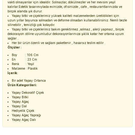
vakti olmayanlar için idealdir. Solmazlar, dökülmezler ve her mevsim yeşil
kalırlar.Estetik tasarımıylada evinizde, ofisinizde , cafe , restaurantlarınızda ve
birçok alanda şık durur.
Yapay bitki ve çiçeklerimiz yüksek kaliteli malzemelerden üretildikleri için
uzun yıllar boyunca solmadan ve deforme olmadan kullanabilirsiniz. Nemli bezle
silinebilir , temizliği çok kolaydır.
Yapay bitki ve çiçeklerimiz bakım gerektirmez ,solmaz , alerji yapmaz , birçok
dekorasyon stiline uyumludur dekorasyonlarınıza şıklık katar her ortama uyum
sağlar .
Her bir ürün özenli ve sağlam paketlenir , hasarsız teslim edilir .
Ölçüler :
Boy : 106 Cm
En : 23 Cm
Renk : Yeşil
Malzeme : Plastik
İçerik:
Bir adet Yapay Ortanca
Ürün Kategorileri:
Yapay Dekoratif Çiçek
Yapay Bitki
Yapay Ağaç
Yapay Dal
Hediyelik Çiçek
Yapay Ağaç Yaprağı
Yapay Ağaç Dalı