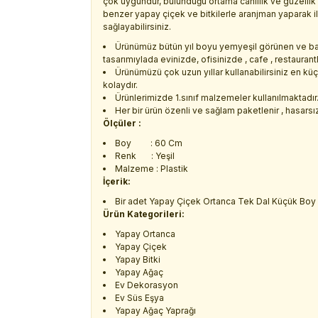
çok uygundur, bulunduğu ortama canlılık ve güzelli
benzer yapay çiçek ve bitkilerle aranjman yaparak i
sağlayabilirsiniz.
Ürünümüz bütün yıl boyu yemyeşil görünen ve ba
tasarımıylada evinizde, ofisinizde , cafe , restaurant
Ürünümüzü çok uzun yıllar kullanabilirsiniz en kü
kolaydır.
Ürünlerimizde 1.sınıf malzemeler kullanılmaktadır
Her bir ürün özenli ve sağlam paketlenir , hasarsız 
Ölçüler :
Boy : 60 Cm
Renk : Yeşil
Malzeme : Plastik
İçerik:
Bir adet Yapay Çiçek Ortanca Tek Dal Küçük Boy
Ürün Kategorileri:
Yapay Ortanca
Yapay Çiçek
Yapay Bitki
Yapay Ağaç
Ev Dekorasyon
Ev Süs Eşya
Yapay Ağaç Yaprağı