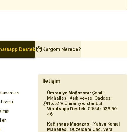
atsapp Destek
Kargom Nerede?
İletişim
umaraları
Ümraniye Mağazası :
Çamlık
Mahallesi, Aşık Veysel Caddesi
m Formu
No:52/A Ümraniye/İstanbul
Whatsapp Destek:
0(554) 026 90
limat
46
ileri
Kağıthane Mağazası :
Yahya Kemal
i
Mahallesi. Güzeldere Cad. Vera