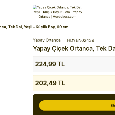
Alışverişlerinizde 3 Taksit Fırsatı!
İlk siparişinizi verin!
%10 Havale İndirimi
Şimdi Alışveriş yap!
ca, Tek Dal, Yeşil - Küçük Boy, 60 cm
Yapay Ortanca
HDYEN02439
Yapay Çiçek Ortanca, Tek Dal
224,99 TL
202,49 TL
G