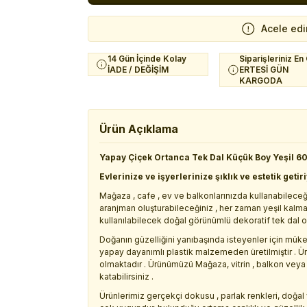
Acele edi
14 Gün İçinde Kolay
Siparişleriniz En
İADE / DEĞİŞİM
ERTESİ GÜN
KARGODA
Ürün Açıklama
Yapay Çiçek Ortanca Tek Dal Küçük Boy Yeşil 6
Evlerinize ve işyerlerinize şıklık ve estetik getir
Mağaza , cafe , ev ve balkonlarınızda kullanabileceğ
aranjman oluşturabileceğiniz , her zaman yeşil kalm
kullanılabilecek doğal görünümlü dekoratif tek dal 
Doğanın güzelliğini yanıbaşında isteyenler için mük
yapay dayanımlı plastik malzemeden üretilmiştir . Ür
olmaktadır . Ürünümüzü Mağaza, vitrin , balkon veya 
katabilirsiniz .
Ürünlerimiz gerçekçi dokusu , parlak renkleri, doğal 