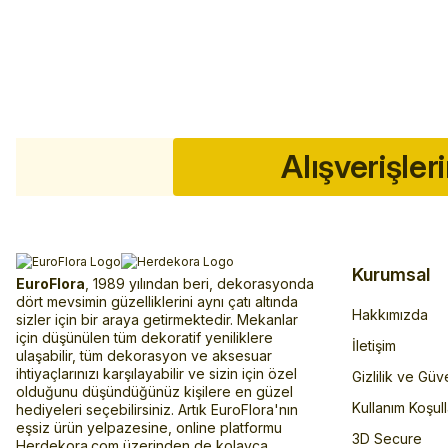
Alışverişler
Kurumsal
EuroFlora
, 1989 yılından beri, dekorasyonda
dört mevsimin güzelliklerini aynı çatı altında
Hakkımızda
sizler için bir araya getirmektedir. Mekanlar
için düşünülen tüm dekoratif yeniliklere
İletişim
ulaşabilir, tüm dekorasyon ve aksesuar
ihtiyaçlarınızı karşılayabilir ve sizin için özel
Gizlilik ve Güv
olduğunu düşündüğünüz kişilere en güzel
Kullanım Koşull
hediyeleri seçebilirsiniz. Artık EuroFlora'nın
eşsiz ürün yelpazesine, online platformu
3D Secure
Herdekora.com üzerinden de kolayca