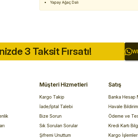
Yapay Ağaç Dalı
inizde 3 Taksit Fırsatı!
Wh
Müşteri Hizmetleri
Satış
Kargo Takip
Banka Hesap N
İade/İptal Talebi
Havale Bildiri
enlik
Bize Sorun
Ödeme ve Tes
arı
Sık Sorulan Sorular
Kredi Kartı Bilg
Şifremi Unuttum
Kargo İşlemler