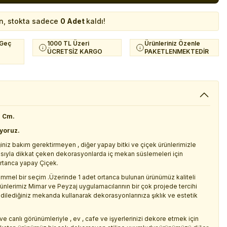
n, stokta sadece
0 Adet
kaldı!
 Geç
1000 TL Üzeri
Ürünleriniz Özenle
ÜCRETSİZ KARGO
PAKETLENMEKTEDİR
0 Cm.
iyoruz.
iniz bakım gerektirmeyen , diğer yapay bitki ve çiçek ürünlerimizle
asıyla dikkat çeken dekorasyonlarda iç mekan süslemeleri için
ortanca yapay Çiçek.
emmel bir seçim .Üzerinde 1 adet ortanca bulunan ürünümüz kaliteli
ünlerimiz Mimar ve Peyzaj uygulamacılarının bir çok projede tercihi
dilediğiniz mekanda kullanarak dekorasyonlarınıza şıklık ve estetik
ve canlı görünümleriyle , ev , cafe ve işyerlerinizi dekore etmek için