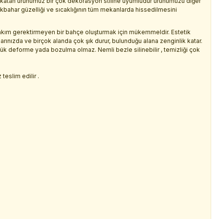
k katan ürünümüz bir çok dekorasyon stiline uyumludur ürünümüzü diğer
lkbahar güzelliği ve sıcaklığının tüm mekanlarda hissedilmesini
kım gerektirmeyen bir bahçe oluşturmak için mükemmeldir. Estetik
larınızda ve birçok alanda çok şık durur, bulunduğu alana zenginlik katar.
çük deforme yada bozulma olmaz. Nemli bezle silinebilir , temizliği çok
.
teslim edilir .