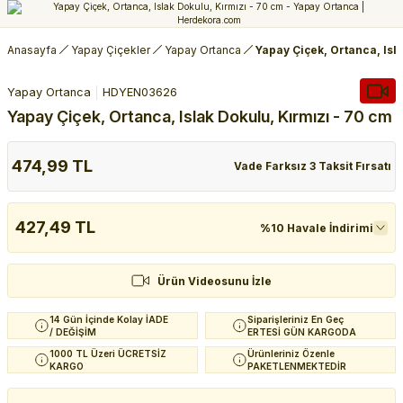
Anasayfa
Yapay Çiçekler
Yapay Ortanca
Yapay Çiçek, Ortanca, Isl
Yapay Ortanca
HDYEN03626
Yapay Çiçek, Ortanca, Islak Dokulu, Kırmızı - 70 cm
474,99 TL
Vade Farksız 3 Taksit Fırsatı
427,49 TL
%10 Havale İndirimi
Ürün Videosunu İzle
14 Gün İçinde Kolay İADE
Siparişleriniz En Geç
/ DEĞİŞİM
ERTESİ GÜN KARGODA
1000 TL Üzeri ÜCRETSİZ
Ürünleriniz Özenle
KARGO
PAKETLENMEKTEDİR