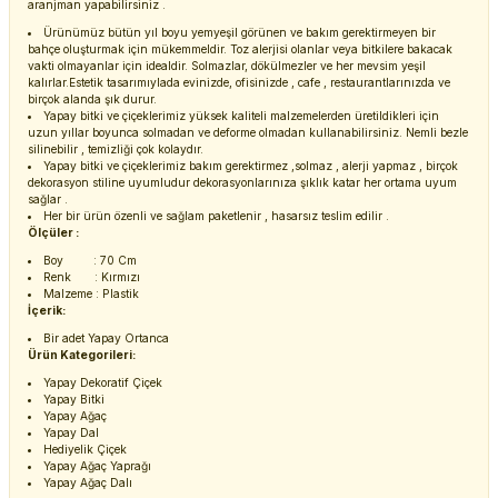
aranjman yapabilirsiniz .
Ürünümüz bütün yıl boyu yemyeşil görünen ve bakım gerektirmeyen bir
bahçe oluşturmak için mükemmeldir. Toz alerjisi olanlar veya bitkilere bakacak
vakti olmayanlar için idealdir. Solmazlar, dökülmezler ve her mevsim yeşil
kalırlar.Estetik tasarımıylada evinizde, ofisinizde , cafe , restaurantlarınızda ve
birçok alanda şık durur.
Yapay bitki ve çiçeklerimiz yüksek kaliteli malzemelerden üretildikleri için
uzun yıllar boyunca solmadan ve deforme olmadan kullanabilirsiniz. Nemli bezle
silinebilir , temizliği çok kolaydır.
Yapay bitki ve çiçeklerimiz bakım gerektirmez ,solmaz , alerji yapmaz , birçok
dekorasyon stiline uyumludur dekorasyonlarınıza şıklık katar her ortama uyum
sağlar .
Her bir ürün özenli ve sağlam paketlenir , hasarsız teslim edilir .
Ölçüler :
Boy : 70 Cm
Renk : Kırmızı
Malzeme : Plastik
İçerik:
Bir adet Yapay Ortanca
Ürün Kategorileri:
Yapay Dekoratif Çiçek
Yapay Bitki
Yapay Ağaç
Yapay Dal
Hediyelik Çiçek
Yapay Ağaç Yaprağı
Yapay Ağaç Dalı