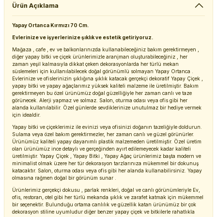
Ürün Açıklama
Yapay Ortanca Kırmızı 70 Cm.
Evlerinize ve işyerlerinize şıklık ve estetik getiriyoruz.
Mağaza , cafe , ev ve balkonlarınızda kullanabileceğiniz bakım gerektirmeyen ,
diğer yapay bitki ve çiçek ürünlerimizle aranjman oluşturabileceğiniz , her
zaman yeşil kalmasıyla dikkat çeken dekorasyonlarda her türlü mekan
süslemeleri için kullanılabilecek doğal görünümlü solmayan Yapay Ortanca .
Evlerinize ve ofislerinizin şıklığına şıklık katacak gerçekçi dekoratif Yapay Çiçek ,
yapay bitki ve yapay ağaçlarımız yüksek kaliteli malzeme ile üretilmiştir. Bakım
gerektirmeyen bu özel ürünümüz doğal güzelliğiyle her zaman canlı ve taze
görünecek. Alerji yapmaz ve solmaz. Salon, oturma odası veya ofis gibi her
alanda kullanılabilir. Özel günlerde sevdiklerinize unutulmaz bir hediye vermek
için idealdir.
Yapay bitki ve çiçeklerimiz ile evinizi veya ofisinizi doğanın tazeliğiyle doldurun.
Sulama veya özel bakım gerektirmezler, her zaman canlı ve güzel görünürler.
Ürünümüz kaliteli yapay dayanımlı plastik malzemeden üretilmiştir. Özel üretim
olan ürünümüz ince detaylı ve gerçeğinden ayırt edilemeyecek kadar kaliteli
üretilmiştir. Yapay Çiçek , Yapay Bitki , Yapay Ağaç ürünlerimiz başta modern ve
minimalist olmak üzere her tür dekorasyon tarzlarınıza mükemmel bir dokunuş
katacaktır. Salon, oturma odası veya ofis gibi her alanda kullanabilirsiniz. Yapay
olmasına rağmen doğal bir görünüm sunar .
Ürünlerimiz gerçekçi dokusu , parlak renkleri, doğal ve canlı görünümleriyle Ev,
ofis, restoran, otel gibi her türlü mekanda şıklık ve zarafet katmak için mükemmel
bir seçenektir. Bulunduğu ortama canlılık ve güzellik katan ürünümüz bir çok
dekorasyon stiline uyumludur diğer benzer yapay çiçek ve bitkilerle rahatlıkla