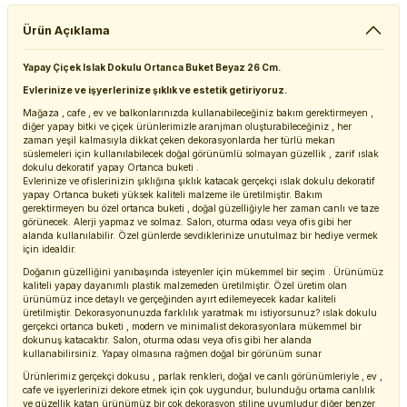
Ürün Açıklama
Yapay Çiçek Islak Dokulu Ortanca Buket Beyaz 26 Cm.
Evlerinize ve işyerlerinize şıklık ve estetik getiriyoruz.
Mağaza , cafe , ev ve balkonlarınızda kullanabileceğiniz bakım gerektirmeyen ,
diğer yapay bitki ve çiçek ürünlerimizle aranjman oluşturabileceğiniz , her
zaman yeşil kalmasıyla dikkat çeken dekorasyonlarda her türlü mekan
süslemeleri için kullanılabilecek doğal görünümlü solmayan güzellik , zarif ıslak
dokulu dekoratif yapay Ortanca buketi .
Evlerinize ve ofislerinizin şıklığına şıklık katacak gerçekçi ıslak dokulu dekoratif
yapay Ortanca buketi yüksek kaliteli malzeme ile üretilmiştir. Bakım
gerektirmeyen bu özel ortanca buketi , doğal güzelliğiyle her zaman canlı ve taze
görünecek. Alerji yapmaz ve solmaz. Salon, oturma odası veya ofis gibi her
alanda kullanılabilir. Özel günlerde sevdiklerinize unutulmaz bir hediye vermek
için idealdir.
Doğanın güzelliğini yanıbaşında isteyenler için mükemmel bir seçim . Ürünümüz
kaliteli yapay dayanımlı plastik malzemeden üretilmiştir. Özel üretim olan
ürünümüz ince detaylı ve gerçeğinden ayırt edilemeyecek kadar kaliteli
üretilmiştir. Dekorasyonunuzda farklılık yaratmak mı istiyorsunuz? ıslak dokulu
gerçekci ortanca buketi , modern ve minimalist dekorasyonlara mükemmel bir
dokunuş katacaktır. Salon, oturma odası veya ofis gibi her alanda
kullanabilirsiniz. Yapay olmasına rağmen doğal bir görünüm sunar
Ürünlerimiz gerçekçi dokusu , parlak renkleri, doğal ve canlı görünümleriyle , ev ,
cafe ve işyerlerinizi dekore etmek için çok uygundur, bulunduğu ortama canlılık
ve güzellik katan ürünümüz bir çok dekorasyon stiline uyumludur diğer benzer