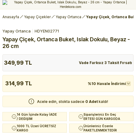
Anasayfa
Yapay Çiçekler
Yapay Ortanca
Yapay Çiçek, Ortanca Buke
Yapay Ortanca
HDYEN02771
Yapay Çiçek, Ortanca Buket, Islak Dokulu, Beyaz -
26 cm
349,99 TL
Vade Farksız 3 Taksit Fırsatı
314,99 TL
%10 Havale İndirimi
Acele edin, stokta sadece
0 Adet
kaldı!
14 Gün İçinde Kolay İADE
Siparişleriniz En Geç
/ DEĞİŞİM
ERTESİ GÜN KARGODA
1000 TL Üzeri ÜCRETSİZ
Ürünleriniz Özenle
KARGO
PAKETLENMEKTEDİR