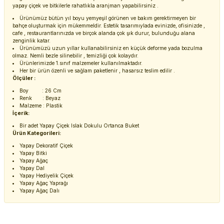
yapay çiçek ve bitkilerle rahatlıkla aranjman yapabilirsiniz .
Ürünümüz bütün yıl boyu yemyeşil görünen ve bakım gerektirmeyen bir
bahçe oluşturmak için mükemmeldir. Estetik tasarımıylada evinizde, ofisinizde ,
cafe , restaurantlarınızda ve birçok alanda çok şık durur, bulunduğu alana
zenginlik katar.
Ürünümüzü uzun yıllar kullanabilirsiniz en küçük deforme yada bozulma
olmaz. Nemli bezle silinebilir , temizliği çok kolaydır.
Ürünlerimizde 1.sınıf malzemeler kullanılmaktadır.
Her bir ürün özenli ve sağlam paketlenir , hasarsız teslim edilir .
Ölçüler :
Boy : 26 Cm
Renk : Beyaz
Malzeme : Plastik
İçerik:
Bir adet Yapay Çiçek Islak Dokulu Ortanca Buket
Ürün Kategorileri:
Yapay Dekoratif Çiçek
Yapay Bitki
Yapay Ağaç
Yapay Dal
Yapay Hediyelik Çiçek
Yapay Ağaç Yaprağı
Yapay Ağaç Dalı