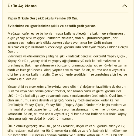
Ürün Açıklama
Yapay Orkide Gerçek Dokulu Pembe 80 Cm.
Evlerinize ve işyerlerinize şıklık ve estetik getiriyoruz.
Mağaza , cafe , ev ve balkonlarınızda kullanabileceğiniz bakım gerektirmeyen ,
diğer yapay bitki ve çiçek ürünlerimizle aranjman oluşturabileceğiniz , her
zaman yeşil kalmasıyla dikkat çeken dekorasyonlarda her türlü mekan
süslemeleri için kullanılabilecek doğal görünümlü solmayan Yapay Orkide Gerçek
Dokulu .
Evlerinize ve ofislerinizin şıklığına şıklık katacak gerçekçi dekoratif Yapay Çiçek ,
Yapay Kaktüs , yapay bitki ve yapay ağaçlarımız yüksek kaliteli malzeme ile
üretilmiştir. Bakım gerektirmeyen bu özel ürünümüz doğal güzelliğiyle her zaman
canlı ve taze görünecek. Alerji yapmaz ve solmaz. Salon, oturma odası veya ofis
gibi her alanda kullanılabilir. Özel günlerde sevdiklerinize unutulmaz bir hediye
vermek için idealdir.
Yapay bitki ve çiçeklerimiz ile evinizi veya ofisinizi doğanın tazeliğiyle doldurun.
Sulama veya özel bakım gerektirmezler, her zaman canlı ve güzel görünürler.
Ürünümüz kaliteli yapay dayanımlı plastik malzemeden üretilmiştir. Özel üretim
olan ürünümüz ince detaylı ve gerçeğinden ayırt edilemeyecek kadar kaliteli
üretilmiştir. Yapay Çiçek , Yapay Bitki , Yapay Ağaç ürünlerimiz başta modern ve
minimalist olmak üzere her tür dekorasyon tarzlarınıza mükemmel bir dokunuş
katacaktır. Salon, oturma odası veya ofis gibi her alanda kullanabilirsiniz. Yapay
olmasına rağmen doğal bir görünüm sunar .
Ürünlerimiz gerçekçi dokusu , parlak renkleri, doğal ve canlı görünümleriyle Ev,
ofis, restoran, otel gibi her türlü mekanda şıklık ve zarafet katmak için mükemmel
bir seçenektir. Bulunduğu ortama canlılık ve güzellik katan ürünümüz bir çok