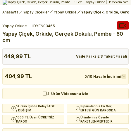
Anasayfa
Yapay Çiçekler
Yapay Orkide
Yapay Çiçek, Orkide, Gerç
Yapay Orkide
HDYEN03465
Yapay Çiçek, Orkide, Gerçek Dokulu, Pembe - 80
cm
449,99 TL
Vade Farksız 3 Taksit Fırsatı
404,99 TL
%10 Havale İndirimi
Ürün Videosunu İzle
14 Gün İçinde Kolay İADE
Siparişleriniz En Geç
/ DEĞİŞİM
ERTESİ GÜN KARGODA
1000 TL Üzeri ÜCRETSİZ
Ürünleriniz Özenle
KARGO
PAKETLENMEKTEDİR