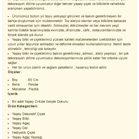
dekorasyon stiline uyumludur diğer benzer yapay çiçek ve bitkilerle rahatlıkla
aranjman yapabilirsiniz .
Ürünümüz bütün yıl boyu yemyeşil görünen ve bakım gerektirmeyen bir
bahçe oluşturmak için mükemmeldir. Toz alerjisi olanlar veya bitkilere bakacak
vakti olmayanlar için idealdir. Solmazlar, dökülmezler ve her mevsim yeşil
kalırlar.Estetik tasarımıylada evinizde, ofisinizde , cafe , restaurantlarınızda ve
birçok alanda şık durur.
Yapay bitki ve çiçeklerimiz yüksek kaliteli malzemelerden üretildikleri için
uzun yıllar boyunca solmadan ve deforme olmadan kullanabilirsiniz. Nemli bezle
silinebilir , temizliği çok kolaydır.
Yapay bitki ve çiçeklerimiz bakım gerektirmez ,solmaz , alerji yapmaz , bir çok
dekorasyon stiline uyumludur dekorasyonlarınıza şıklık katar her ortama uyum
sağlar .
Her bir ürün özenli ve sağlam paketlenir , hasarsız teslim edilir .
Ölçüler :
Boy : 80 Cm
Renk : Pembe
Malzeme : Plastik
İçerik:
Bir adet Yapay Orkide Gerçek Dokulu
Ürün Kategorileri:
Yapay Dekoratif Çiçek
Yapay Bitki
Yapay Ağaç
Yapay Dal
Hediyelik Çiçek
Yapay Ağaç Yaprağı