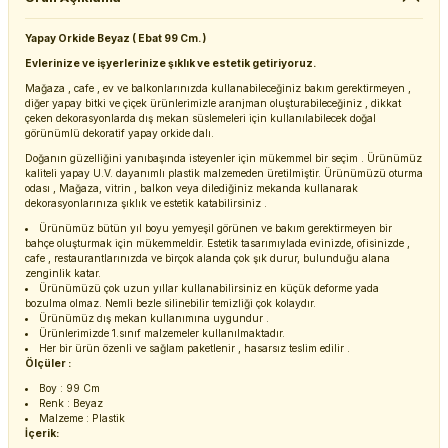
Yapay Orkide Beyaz ( Ebat 99 Cm. )
Evlerinize ve işyerlerinize şıklık ve estetik getiriyoruz.
Mağaza , cafe , ev ve balkonlarınızda kullanabileceğiniz bakım gerektirmeyen ,
diğer yapay bitki ve çiçek ürünlerimizle aranjman oluşturabileceğiniz , dikkat
çeken dekorasyonlarda dış mekan süslemeleri için kullanılabilecek doğal
görünümlü dekoratif yapay orkide dalı.
Doğanın güzelliğini yanıbaşında isteyenler için mükemmel bir seçim . Ürünümüz
kaliteli yapay U.V. dayanımlı plastik malzemeden üretilmiştir. Ürünümüzü oturma
odası , Mağaza, vitrin , balkon veya dilediğiniz mekanda kullanarak
dekorasyonlarınıza şıklık ve estetik katabilirsiniz .
Ürünümüz bütün yıl boyu yemyeşil görünen ve bakım gerektirmeyen bir
bahçe oluşturmak için mükemmeldir. Estetik tasarımıylada evinizde, ofisinizde ,
cafe , restaurantlarınızda ve birçok alanda çok şık durur, bulunduğu alana
zenginlik katar.
Ürünümüzü çok uzun yıllar kullanabilirsiniz en küçük deforme yada
bozulma olmaz. Nemli bezle silinebilir temizliği çok kolaydır.
Ürünümüz dış mekan kullanımına uygundur .
Ürünlerimizde 1.sınıf malzemeler kullanılmaktadır.
Her bir ürün özenli ve sağlam paketlenir , hasarsız teslim edilir .
Ölçüler :
Boy : 99 Cm
Renk : Beyaz
Malzeme : Plastik
İçerik: