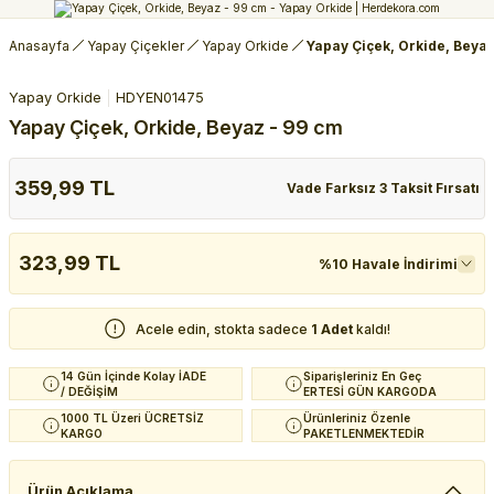
Anasayfa
Yapay Çiçekler
Yapay Orkide
Yapay Çiçek, Orkide, Beyaz
Yapay Orkide
HDYEN01475
Yapay Çiçek, Orkide, Beyaz - 99 cm
359,99 TL
Vade Farksız 3 Taksit Fırsatı
323,99 TL
%10 Havale İndirimi
Acele edin, stokta sadece
1 Adet
kaldı!
14 Gün İçinde Kolay İADE
Siparişleriniz En Geç
/ DEĞİŞİM
ERTESİ GÜN KARGODA
1000 TL Üzeri ÜCRETSİZ
Ürünleriniz Özenle
KARGO
PAKETLENMEKTEDİR
Ürün Açıklama