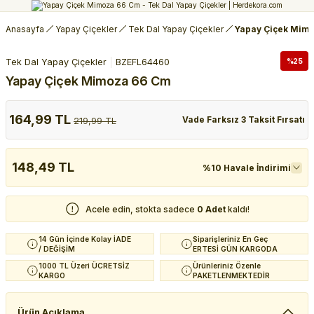
Anasayfa
Yapay Çiçekler
Tek Dal Yapay Çiçekler
Yapay Çiçek Mim
Tek Dal Yapay Çiçekler
BZEFL64460
%25
Yapay Çiçek Mimoza 66 Cm
164,99 TL
Vade Farksız 3 Taksit Fırsatı
219,99 TL
148,49 TL
%10 Havale İndirimi
Acele edin, stokta sadece
0 Adet
kaldı!
14 Gün İçinde Kolay İADE
Siparişleriniz En Geç
/ DEĞİŞİM
ERTESİ GÜN KARGODA
1000 TL Üzeri ÜCRETSİZ
Ürünleriniz Özenle
KARGO
PAKETLENMEKTEDİR
Ürün Açıklama