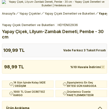
Anasayfa
Yapay Çiçekler
Yapay Çiçek Demetleri ve Buketleri
Yapay 
Yapay Çiçek Demetleri ve Buketleri
HDYEN02936
Yapay Çiçek, Lilyum-Zambak Demeti, Pembe - 30
cm
109,99 TL
Vade Farksız 3 Taksit Fırsatı
98,99 TL
%10 Havale İndirimi
14 Gün İçinde Kolay İADE
Siparişleriniz En Geç
/ DEĞİŞİM
ERTESİ GÜN KARGODA
1000 TL Üzeri ÜCRETSİZ
Ürünleriniz Özenle
KARGO
PAKETLENMEKTEDİR
Ürün Açıklama