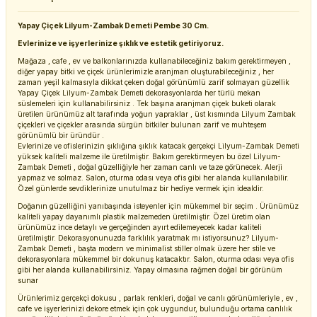
Yapay Çiçek Lilyum-Zambak Demeti Pembe 30 Cm.
Evlerinize ve işyerlerinize şıklık ve estetik getiriyoruz.
Mağaza , cafe , ev ve balkonlarınızda kullanabileceğiniz bakım gerektirmeyen ,
diğer yapay bitki ve çiçek ürünlerimizle aranjman oluşturabileceğiniz , her
zaman yeşil kalmasıyla dikkat çeken doğal görünümlü zarif solmayan güzellik
Yapay Çiçek Lilyum-Zambak Demeti dekorasyonlarda her türlü mekan
süslemeleri için kullanabilirsiniz . Tek başına aranjman çiçek buketi olarak
üretilen ürünümüz alt tarafında yoğun yapraklar , üst kısmında Lilyum Zambak
çiçekleri ve çiçekler arasında sürgün bitkiler bulunan zarif ve muhteşem
görünümlü bir üründür .
Evlerinize ve ofislerinizin şıklığına şıklık katacak gerçekçi Lilyum-Zambak Demeti
yüksek kaliteli malzeme ile üretilmiştir. Bakım gerektirmeyen bu özel Lilyum-
Zambak Demeti , doğal güzelliğiyle her zaman canlı ve taze görünecek. Alerji
yapmaz ve solmaz. Salon, oturma odası veya ofis gibi her alanda kullanılabilir.
Özel günlerde sevdiklerinize unutulmaz bir hediye vermek için idealdir.
Doğanın güzelliğini yanıbaşında isteyenler için mükemmel bir seçim . Ürünümüz
kaliteli yapay dayanımlı plastik malzemeden üretilmiştir. Özel üretim olan
ürünümüz ince detaylı ve gerçeğinden ayırt edilemeyecek kadar kaliteli
üretilmiştir. Dekorasyonunuzda farklılık yaratmak mı istiyorsunuz? Lilyum-
Zambak Demeti , başta modern ve minimalist stiller olmak üzere her stile ve
dekorasyonlara mükemmel bir dokunuş katacaktır. Salon, oturma odası veya ofis
gibi her alanda kullanabilirsiniz. Yapay olmasına rağmen doğal bir görünüm
sunar
Ürünlerimiz gerçekçi dokusu , parlak renkleri, doğal ve canlı görünümleriyle , ev ,
cafe ve işyerlerinizi dekore etmek için çok uygundur, bulunduğu ortama canlılık