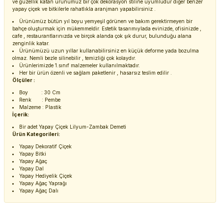
ve güzellik katan ürünümüz bir çok dekorasyon stiline uyumludur diğer benzer
yapay çiçek ve bitkilerle rahatlıkla aranjman yapabilirsiniz .
Ürünümüz bütün yıl boyu yemyeşil görünen ve bakım gerektirmeyen bir
bahçe oluşturmak için mükemmeldir. Estetik tasarımıylada evinizde, ofisinizde ,
cafe , restaurantlarınızda ve birçok alanda çok şık durur, bulunduğu alana
zenginlik katar.
Ürünümüzü uzun yıllar kullanabilirsiniz en küçük deforme yada bozulma
olmaz. Nemli bezle silinebilir , temizliği çok kolaydır.
Ürünlerimizde 1.sınıf malzemeler kullanılmaktadır.
Her bir ürün özenli ve sağlam paketlenir , hasarsız teslim edilir .
Ölçüler :
Boy : 30 Cm
Renk : Pembe
Malzeme : Plastik
İçerik:
Bir adet Yapay Çiçek Lilyum-Zambak Demeti
Ürün Kategorileri:
Yapay Dekoratif Çiçek
Yapay Bitki
Yapay Ağaç
Yapay Dal
Yapay Hediyelik Çiçek
Yapay Ağaç Yaprağı
Yapay Ağaç Dalı