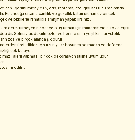
ve canlı görünümleriyle Ev, ofis, restoran, otel gibi her türlü mekanda
ir. Bulunduğu ortama canlılık ve güzellik katan ürünümüz bir çok
 ve bitkilerle rahatlıkla aranjman yapabilirsiniz .
kım gerektirmeyen bir bahçe oluşturmak için mükemmeldir. Toz alerjisi
idealdir. Solmazlar, dökülmezler ve her mevsim yeşil kalırlar.Estetik
larınızda ve birçok alanda şık durur.
emelerden üretildikleri için uzun yıllar boyunca solmadan ve deforme
izliği çok kolaydır.
olmaz , alerji yapmaz , bir çok dekorasyon stiline uyumludur
ar .
teslim edilir .