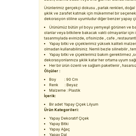
Ürünlerimiz gerçekçi dokusu , parlak renkleri, doğal 
şıklık ve zarafet katmak için mükemmel bir seçenekt
dekorasyon stiline uyumludur diğer benzer yapay çiçek
Ürünümüz bütün yıl boyu yemyeşil görünen ve ba
olanlar veya bitkilere bakacak vakti olmayanlar için 
tasarımıylada evinizde, ofisinizde , cafe , restaurant
Yapay bitki ve çiçeklerimiz yüksek kaliteli malz
olmadan kullanabilirsiniz. Nemli bezle silinebilir , tem
Yapay bitki ve çiçeklerimiz bakım gerektirmez ,s
dekorasyonlarınıza şıklık katar her ortama uyum sağl
Her bir ürün özenli ve sağlam paketlenir , hasarsız 
Ölçüler :
Boy : 90 Cm
Renk : Beyaz
Malzeme : Plastik
İçerik:
Bir adet Yapay Çiçek Lilyum
Ürün Kategorileri:
Yapay Dekoratif Çiçek
Yapay Bitki
Yapay Ağaç
Yapay Dal