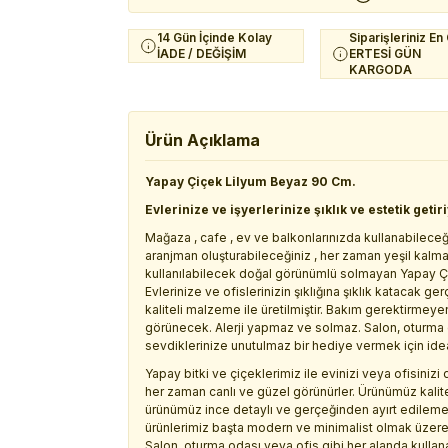
14 Gün İçinde Kolay
Siparişleriniz En
İADE / DEĞİŞİM
ERTESİ GÜN
KARGODA
Ürün Açıklama
Yapay Çiçek Lilyum Beyaz 90 Cm.
Evlerinize ve işyerlerinize şıklık ve estetik getir
Mağaza , cafe , ev ve balkonlarınızda kullanabileceğ
aranjman oluşturabileceğiniz , her zaman yeşil kalm
kullanılabilecek doğal görünümlü solmayan Yapay Ç
Evlerinize ve ofislerinizin şıklığına şıklık katacak 
kaliteli malzeme ile üretilmiştir. Bakım gerektirmey
görünecek. Alerji yapmaz ve solmaz. Salon, oturma od
sevdiklerinize unutulmaz bir hediye vermek için idea
Yapay bitki ve çiçeklerimiz ile evinizi veya ofisini
her zaman canlı ve güzel görünürler. Ürünümüz kalite
ürünümüz ince detaylı ve gerçeğinden ayırt edilemeye
ürünlerimiz başta modern ve minimalist olmak üzere
Salon, oturma odası veya ofis gibi her alanda kullan