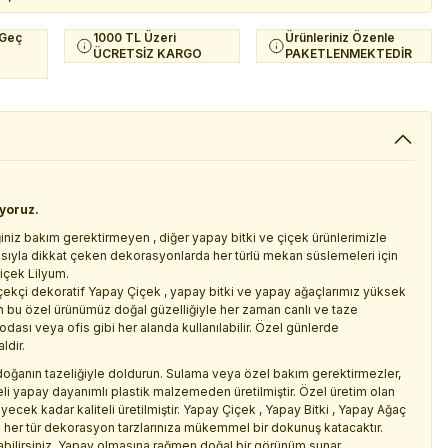
 Geç
1000 TL Üzeri
Ürünleriniz Özenle
ÜCRETSİZ KARGO
PAKETLENMEKTEDİR
iyoruz.
iniz bakım gerektirmeyen , diğer yapay bitki ve çiçek ürünlerimizle
asıyla dikkat çeken dekorasyonlarda her türlü mekan süslemeleri için
içek Lilyum.
gerçekçi dekoratif Yapay Çiçek , yapay bitki ve yapay ağaçlarımız yüksek
en bu özel ürünümüz doğal güzelliğiyle her zaman canlı ve taze
ası veya ofis gibi her alanda kullanılabilir. Özel günlerde
ldir.
zi doğanın tazeliğiyle doldurun. Sulama veya özel bakım gerektirmezler,
li yapay dayanımlı plastik malzemeden üretilmiştir. Özel üretim olan
cek kadar kaliteli üretilmiştir. Yapay Çiçek , Yapay Bitki , Yapay Ağaç
 her tür dekorasyon tarzlarınıza mükemmel bir dokunuş katacaktır.
abilirsiniz. Yapay olmasına rağmen doğal bir görünüm sunar .