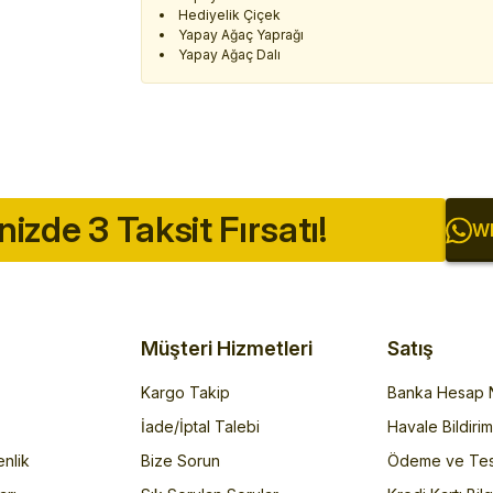
Hediyelik Çiçek
Yapay Ağaç Yaprağı
Yapay Ağaç Dalı
inizde 3 Taksit Fırsatı!
Wh
Müşteri Hizmetleri
Satış
Kargo Takip
Banka Hesap N
İade/İptal Talebi
Havale Bildiri
enlik
Bize Sorun
Ödeme ve Tes