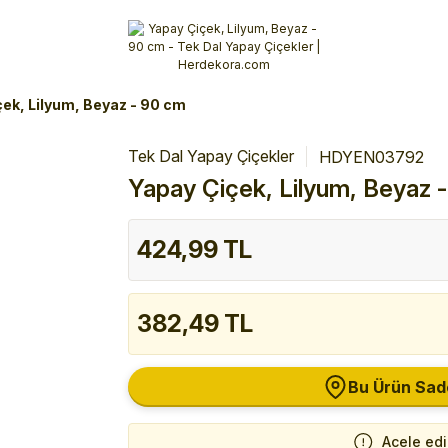
Alışverişlerinizde 3 Taksit Fırsatı!
İlk siparişinizi verin!
%10 Havale İndirimi
Şimdi Alışveriş yap!
ek, Lilyum, Beyaz - 90 cm
Tek Dal Yapay Çiçekler
HDYEN03792
Yapay Çiçek, Lilyum, Beyaz 
424,99 TL
382,49 TL
Bu Ürün Sad
Acele ed