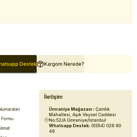
atsapp Destek
Kargom Nerede?
İletişim
umaraları
Ümraniye Mağazası :
Çamlık
Mahallesi, Aşık Veysel Caddesi
m Formu
No:52/A Ümraniye/İstanbul
Whatsapp Destek:
0(554) 026 90
limat
46