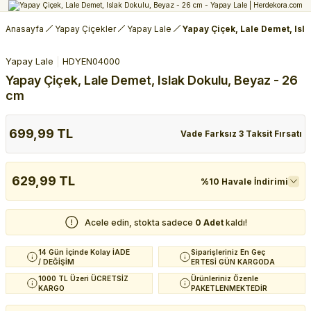
Anasayfa
Yapay Çiçekler
Yapay Lale
Yapay Çiçek, Lale Demet, Isl
Yapay Lale
HDYEN04000
Yapay Çiçek, Lale Demet, Islak Dokulu, Beyaz - 26
cm
699,99 TL
Vade Farksız 3 Taksit Fırsatı
629,99 TL
%10 Havale İndirimi
Acele edin, stokta sadece
0 Adet
kaldı!
14 Gün İçinde Kolay İADE
Siparişleriniz En Geç
/ DEĞİŞİM
ERTESİ GÜN KARGODA
1000 TL Üzeri ÜCRETSİZ
Ürünleriniz Özenle
KARGO
PAKETLENMEKTEDİR