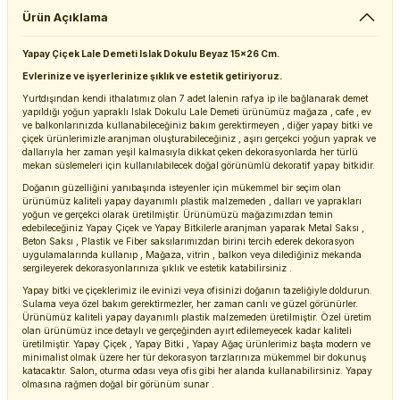
Ürün Açıklama
Yapay Çiçek Lale Demeti Islak Dokulu Beyaz 15x26 Cm.
Evlerinize ve işyerlerinize şıklık ve estetik getiriyoruz.
Yurtdışından kendi ithalatımız olan 7 adet lalenin rafya ip ile bağlanarak demet
yapıldığı yoğun yapraklı Islak Dokulu Lale Demeti ürünümüz mağaza , cafe , ev
ve balkonlarınızda kullanabileceğiniz bakım gerektirmeyen , diğer yapay bitki ve
çiçek ürünlerimizle aranjman oluşturabileceğiniz , aşırı gerçekci yoğun yaprak ve
dallarıyla her zaman yeşil kalmasıyla dikkat çeken dekorasyonlarda her türlü
mekan süslemeleri için kullanılabilecek doğal görünümlü dekoratif yapay bitkidir.
Doğanın güzelliğini yanıbaşında isteyenler için mükemmel bir seçim olan
ürünümüz kaliteli yapay dayanımlı plastik malzemeden , dalları ve yaprakları
yoğun ve gerçekci olarak üretilmiştir. Ürünümüzü mağazımızdan temin
edebileceğiniz Yapay Çiçek ve Yapay Bitkilerle aranjman yaparak Metal Saksı ,
Beton Saksı , Plastik ve Fiber saksılarımızdan birini tercih ederek dekorasyon
uygulamalarında kullanıp , Mağaza, vitrin , balkon veya dilediğiniz mekanda
sergileyerek dekorasyonlarınıza şıklık ve estetik katabilirsiniz .
Yapay bitki ve çiçeklerimiz ile evinizi veya ofisinizi doğanın tazeliğiyle doldurun.
Sulama veya özel bakım gerektirmezler, her zaman canlı ve güzel görünürler.
Ürünümüz kaliteli yapay dayanımlı plastik malzemeden üretilmiştir. Özel üretim
olan ürünümüz ince detaylı ve gerçeğinden ayırt edilemeyecek kadar kaliteli
üretilmiştir. Yapay Çiçek , Yapay Bitki , Yapay Ağaç ürünlerimiz başta modern ve
minimalist olmak üzere her tür dekorasyon tarzlarınıza mükemmel bir dokunuş
katacaktır. Salon, oturma odası veya ofis gibi her alanda kullanabilirsiniz. Yapay
olmasına rağmen doğal bir görünüm sunar .