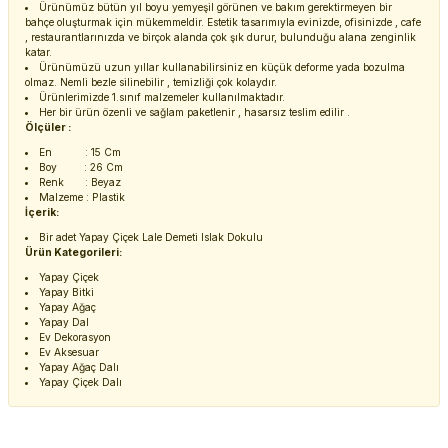
Ürünümüz bütün yıl boyu yemyeşil görünen ve bakım gerektirmeyen bir
bahçe oluşturmak için mükemmeldir. Estetik tasarımıyla evinizde, ofisinizde , cafe
, restaurantlarınızda ve birçok alanda çok şık durur, bulunduğu alana zenginlik
katar.
Ürünümüzü uzun yıllar kullanabilirsiniz en küçük deforme yada bozulma
olmaz. Nemli bezle silinebilir , temizliği çok kolaydır.
Ürünlerimizde 1.sınıf malzemeler kullanılmaktadır.
Her bir ürün özenli ve sağlam paketlenir , hasarsız teslim edilir .
Ölçüler :
En : 15 Cm
Boy : 26 Cm
Renk : Beyaz
Malzeme : Plastik
İçerik:
Bir adet Yapay Çiçek Lale Demeti Islak Dokulu
Ürün Kategorileri:
Yapay Çiçek
Yapay Bitki
Yapay Ağaç
Yapay Dal
Ev Dekorasyon
Ev Aksesuar
Yapay Ağaç Dalı
Yapay Çiçek Dalı