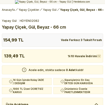
Anasayfa
Yapay Çiçekler
Yapay Gül
Yapay Çiçek, Gül, Beyaz - 66 
Yapay Gül
HDYEN02082
Yapay Çiçek, Gül, Beyaz - 66 cm
154,99 TL
Vade Farksız 3 Taksit Fırsatı
139,49 TL
%10 Havale İndirimi
Acele edin, stokta sadece
0 Adet
kaldı!
14 Gün İçinde Kolay İADE
Siparişleriniz En Geç
/ DEĞİŞİM
ERTESİ GÜN KARGODA
1000 TL Üzeri ÜCRETSİZ
Ürünleriniz Özenle
KARGO
PAKETLENMEKTEDİR
Ürün Açıklama