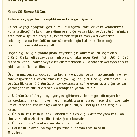
Yapay Gül Beyaz 66 Cm.
Evlerinize , işyerlerinize şıklık ve estetik getiriyoruz.
Kaliteli ve yoğun yapraklı görünümü ile Mağaza , cafe , ev ve balkonlarınızda
kullanabileceğiniz bakım gerektirmeyen , diğer yapay bitki ve çiçek ürünlerimizle
aranjman oluşturabileceğiniz , her zaman yeşil kalmasıyla dikkat çeken ,
dekorasyonlarda her türlü mekan süslemeleri için kullanılabilecek doğal
görünümlü dekoratif yapay bitki .
Doğanın güzelliğini yanıbaşında isteyenler için mükemmel bir seçim olan
ürünümüz kaliteli yapay dayanımlı plastik malzemeden üretilmiştir. Ürünümüzü
Mağaza, vitrin , balkon veya dilediğiniz mekanda kullanarak dekorasyonlarınıza
şıklık ve estetik katabilirsiniz .
Ürünlerimiz gerçekçi dokusu , parlak renkleri, doğal ve canlı görünümleriyle , ev ,
cafe ve işyerlerinizi dekore etmek için çok uygundur, bulunduğu ortama canlılık
ve güzellik katan ürünümüz bir çok dekorasyon stiline uyumludur diğer benzer
yapay çiçek ve bitkilerle rahatlıkla aranjman yapabilirsiniz .
Ürünümüz bütün yıl boyu yemyeşil görünen ve bakım gerektirmeyen bir
bahçe oluşturmak için mükemmeldir. Estetik tasarımıyla evinizde, ofisinizde , cafe
, restaurantlarınızda ve birçok alanda şık durur, bulunduğu alana zenginlik
katar.
Ürünümüzü uzun yıllar kullanabilirsiniz en küçük deforme yada bozulma
olmaz. Nemli bezle silinebilir , temizliği çok kolaydır.
Ürünlerimizde 1.sınıf malzemeler kullanılmaktadır.
Her bir ürün özenli ve sağlam paketlenir , hasarsız teslim edilir .
Ölçüler :