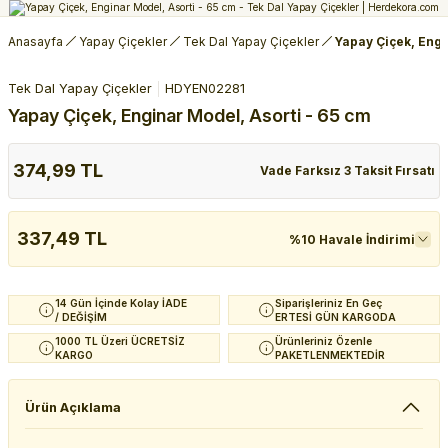
Anasayfa
Yapay Çiçekler
Tek Dal Yapay Çiçekler
Yapay Çiçek, Engi
Tek Dal Yapay Çiçekler
HDYEN02281
Yapay Çiçek, Enginar Model, Asorti - 65 cm
374,99 TL
Vade Farksız 3 Taksit Fırsatı
337,49 TL
%10 Havale İndirimi
14 Gün İçinde Kolay İADE
Siparişleriniz En Geç
/ DEĞİŞİM
ERTESİ GÜN KARGODA
1000 TL Üzeri ÜCRETSİZ
Ürünleriniz Özenle
KARGO
PAKETLENMEKTEDİR
Ürün Açıklama