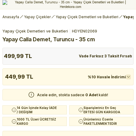
Anasayfa
Yapay Çiçekler
Yapay Çiçek Demetleri ve Buketleri
Yapay 
Yapay Çiçek Demetleri ve Buketleri
HDYEN02069
Yapay Calla Demet, Turuncu - 35 cm
499,99 TL
Vade Farksız 3 Taksit Fırsatı
449,99 TL
%10 Havale İndirimi
Acele edin, stokta sadece
0 Adet
kaldı!
14 Gün İçinde Kolay İADE
Siparişleriniz En Geç
/ DEĞİŞİM
ERTESİ GÜN KARGODA
1000 TL Üzeri ÜCRETSİZ
Ürünleriniz Özenle
KARGO
PAKETLENMEKTEDİR