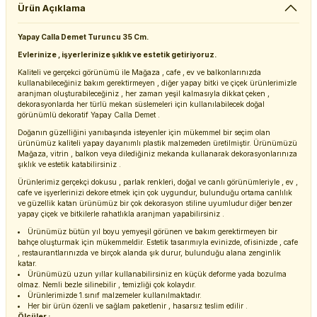
Ürün Açıklama
Yapay Calla Demet Turuncu 35 Cm.
Evlerinize , işyerlerinize şıklık ve estetik getiriyoruz.
Kaliteli ve gerçekci görünümü ile Mağaza , cafe , ev ve balkonlarınızda
kullanabileceğiniz bakım gerektirmeyen , diğer yapay bitki ve çiçek ürünlerimizle
aranjman oluşturabileceğiniz , her zaman yeşil kalmasıyla dikkat çeken ,
dekorasyonlarda her türlü mekan süslemeleri için kullanılabilecek doğal
görünümlü dekoratif Yapay Calla Demet .
Doğanın güzelliğini yanıbaşında isteyenler için mükemmel bir seçim olan
ürünümüz kaliteli yapay dayanımlı plastik malzemeden üretilmiştir. Ürünümüzü
Mağaza, vitrin , balkon veya dilediğiniz mekanda kullanarak dekorasyonlarınıza
şıklık ve estetik katabilirsiniz .
Ürünlerimiz gerçekçi dokusu , parlak renkleri, doğal ve canlı görünümleriyle , ev ,
cafe ve işyerlerinizi dekore etmek için çok uygundur, bulunduğu ortama canlılık
ve güzellik katan ürünümüz bir çok dekorasyon stiline uyumludur diğer benzer
yapay çiçek ve bitkilerle rahatlıkla aranjman yapabilirsiniz .
Ürünümüz bütün yıl boyu yemyeşil görünen ve bakım gerektirmeyen bir
bahçe oluşturmak için mükemmeldir. Estetik tasarımıyla evinizde, ofisinizde , cafe
, restaurantlarınızda ve birçok alanda şık durur, bulunduğu alana zenginlik
katar.
Ürünümüzü uzun yıllar kullanabilirsiniz en küçük deforme yada bozulma
olmaz. Nemli bezle silinebilir , temizliği çok kolaydır.
Ürünlerimizde 1.sınıf malzemeler kullanılmaktadır.
Her bir ürün özenli ve sağlam paketlenir , hasarsız teslim edilir .
Ölçüler :