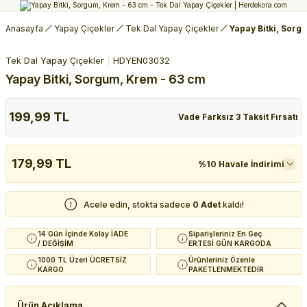
Anasayfa
Yapay Çiçekler
Tek Dal Yapay Çiçekler
Yapay Bitki, Sorg
Tek Dal Yapay Çiçekler
HDYEN03032
Yapay Bitki, Sorgum, Krem - 63 cm
199,99 TL
Vade Farksız 3 Taksit Fırsatı
179,99 TL
%10 Havale İndirimi
Acele edin, stokta sadece
0 Adet
kaldı!
14 Gün İçinde Kolay İADE
Siparişleriniz En Geç
/ DEĞİŞİM
ERTESİ GÜN KARGODA
1000 TL Üzeri ÜCRETSİZ
Ürünleriniz Özenle
KARGO
PAKETLENMEKTEDİR
Ürün Açıklama