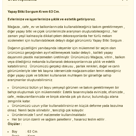
Yapay Bitki Sorgum Krem 63 Cm.
Evlerinize ve işyerlerinize şıklık ve estetik getiriyoruz.
Mağaza , cafe , ev ve balkonlarınızda kullanabileceğiniz bakım gerektirmeyen ,
diğer yapay bitki ve çiçek ürünlerimizle aranjman oluşturabileceğiniz , her
zaman yeşil kalmasıyla dikkat çeken dekorasyonlarda her türlü mekan
süslemeleri için kullanılabilecek detaylı doğal görünümlü Yapay Bitki Sorgum .
Doğanın güzelliğini yanıbaşında isteyenler için mükemmel bir seçim olan
ürünümüz gerçeğinden ayırt edilemeyecek kadar detaylı , kaliteli yapay
dayanımlı plastik malzemeden üretilmiştir. Ürünümüzü Mağaza, vitrin , balkon
veya dilediğiniz mekanda kullanarak dekorasyonlarınıza şıklık ve estetik
katabilirsiniz . Ürünümüzü gerçekçi dokusu , parlak renkleri, doğal ve canlı
görünümleriyle ister tek başına istersenizde mağazamızdan temin edeceğiniz
diğer yapay çiçek ve bitkileri kullanarak muhteşem bir görselliğe sahip
aranjmanlar oluşturabilirsiniz.
Ürünümüz bütün yıl boyu yemyeşil görünen ve bakım gerektirmeyen bir
bahçe oluşturmak için mükemmeldir. Estetik tasarımıylada evinizde, ofisinizde ,
cafe , restaurantlarınızda ve birçok alanda çok şık durur, bulunduğu alana
zenginlik katar.
Ürünümüzü uzun yıllar kullanabilirsiniz en küçük deforme yada bozulma
olmaz. Nemli bezle silinebilir , temizliği çok kolaydır.
Ürünlerimizde 1.sınıf malzemeler kullanılmaktadır.
Her bir ürün özenli ve sağlam paketlenir , hasarsız teslim edilir .
Ölçüler :
Boy : 63 Cm.