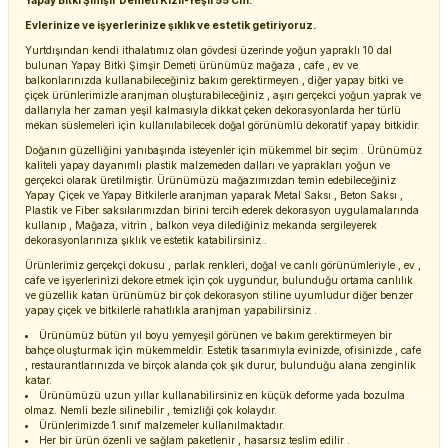
Yapay Bitki Şimşir Demeti Kızıl-Yeşil 55 Cm.
Evlerinize ve işyerlerinize şıklık ve estetik getiriyoruz.
Yurtdışından kendi ithalatımız olan gövdesi üzerinde yoğun yapraklı 10 dal
bulunan Yapay Bitki Şimşir Demeti ürünümüz mağaza , cafe , ev ve
balkonlarınızda kullanabileceğiniz bakım gerektirmeyen , diğer yapay bitki ve
çiçek ürünlerimizle aranjman oluşturabileceğiniz , aşırı gerçekci yoğun yaprak ve
dallarıyla her zaman yeşil kalmasıyla dikkat çeken dekorasyonlarda her türlü
mekan süslemeleri için kullanılabilecek doğal görünümlü dekoratif yapay bitkidir.
Doğanın güzelliğini yanıbaşında isteyenler için mükemmel bir seçim . Ürünümüz
kaliteli yapay dayanımlı plastik malzemeden dalları ve yaprakları yoğun ve
gerçekci olarak üretilmiştir. Ürünümüzü mağazımızdan temin edebileceğiniz
Yapay Çiçek ve Yapay Bitkilerle aranjman yaparak Metal Saksı , Beton Saksı ,
Plastik ve Fiber saksılarımızdan birini tercih ederek dekorasyon uygulamalarında
kullanıp , Mağaza, vitrin , balkon veya dilediğiniz mekanda sergileyerek
dekorasyonlarınıza şıklık ve estetik katabilirsiniz .
Ürünlerimiz gerçekçi dokusu , parlak renkleri, doğal ve canlı görünümleriyle , ev ,
cafe ve işyerlerinizi dekore etmek için çok uygundur, bulunduğu ortama canlılık
ve güzellik katan ürünümüz bir çok dekorasyon stiline uyumludur diğer benzer
yapay çiçek ve bitkilerle rahatlıkla aranjman yapabilirsiniz .
Ürünümüz bütün yıl boyu yemyeşil görünen ve bakım gerektirmeyen bir
bahçe oluşturmak için mükemmeldir. Estetik tasarımıyla evinizde, ofisinizde , cafe
, restaurantlarınızda ve birçok alanda çok şık durur, bulunduğu alana zenginlik
katar.
Ürünümüzü uzun yıllar kullanabilirsiniz en küçük deforme yada bozulma
olmaz. Nemli bezle silinebilir , temizliği çok kolaydır.
Ürünlerimizde 1.sınıf malzemeler kullanılmaktadır.
Her bir ürün özenli ve sağlam paketlenir , hasarsız teslim edilir .