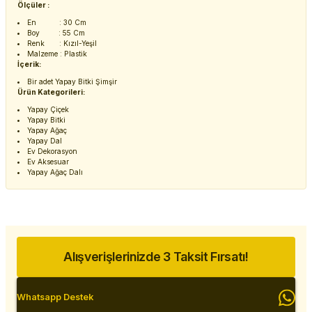
Ölçüler :
En : 30 Cm
Boy : 55 Cm
Renk : Kızıl-Yeşil
Malzeme : Plastik
İçerik:
Bir adet Yapay Bitki Şimşir
Ürün Kategorileri:
Yapay Çiçek
Yapay Bitki
Yapay Ağaç
Yapay Dal
Ev Dekorasyon
Ev Aksesuar
Yapay Ağaç Dalı
Alışverişlerinizde 3 Taksit Fırsatı!
Whatsapp Destek