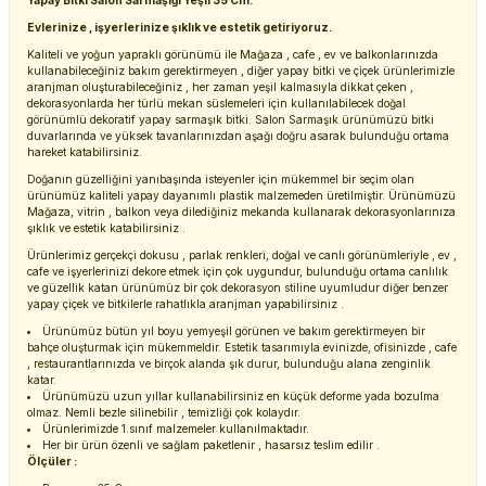
Yapay Bitki Salon Sarmaşığı Yeşil 35 Cm.
Evlerinize , işyerlerinize şıklık ve estetik getiriyoruz.
Kaliteli ve yoğun yapraklı görünümü ile Mağaza , cafe , ev ve balkonlarınızda
kullanabileceğiniz bakım gerektirmeyen , diğer yapay bitki ve çiçek ürünlerimizle
aranjman oluşturabileceğiniz , her zaman yeşil kalmasıyla dikkat çeken ,
dekorasyonlarda her türlü mekan süslemeleri için kullanılabilecek doğal
görünümlü dekoratif yapay sarmaşık bitki. Salon Sarmaşık ürünümüzü bitki
duvarlarında ve yüksek tavanlarınızdan aşağı doğru asarak bulunduğu ortama
hareket katabilirsiniz.
Doğanın güzelliğini yanıbaşında isteyenler için mükemmel bir seçim olan
ürünümüz kaliteli yapay dayanımlı plastik malzemeden üretilmiştir. Ürünümüzü
Mağaza, vitrin , balkon veya dilediğiniz mekanda kullanarak dekorasyonlarınıza
şıklık ve estetik katabilirsiniz .
Ürünlerimiz gerçekçi dokusu , parlak renkleri, doğal ve canlı görünümleriyle , ev ,
cafe ve işyerlerinizi dekore etmek için çok uygundur, bulunduğu ortama canlılık
ve güzellik katan ürünümüz bir çok dekorasyon stiline uyumludur diğer benzer
yapay çiçek ve bitkilerle rahatlıkla aranjman yapabilirsiniz .
Ürünümüz bütün yıl boyu yemyeşil görünen ve bakım gerektirmeyen bir
bahçe oluşturmak için mükemmeldir. Estetik tasarımıyla evinizde, ofisinizde , cafe
, restaurantlarınızda ve birçok alanda şık durur, bulunduğu alana zenginlik
katar.
Ürünümüzü uzun yıllar kullanabilirsiniz en küçük deforme yada bozulma
olmaz. Nemli bezle silinebilir , temizliği çok kolaydır.
Ürünlerimizde 1.sınıf malzemeler kullanılmaktadır.
Her bir ürün özenli ve sağlam paketlenir , hasarsız teslim edilir .
Ölçüler :