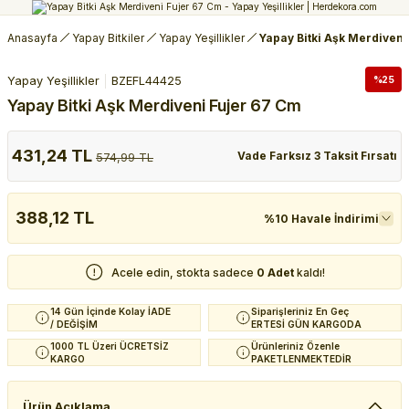
Anasayfa
Yapay Bitkiler
Yapay Yeşillikler
Yapay Bitki Aşk Merdiveni
Yapay Yeşillikler
BZEFL44425
%25
Yapay Bitki Aşk Merdiveni Fujer 67 Cm
431,24 TL
Vade Farksız 3 Taksit Fırsatı
574,99 TL
388,12 TL
%10 Havale İndirimi
Acele edin, stokta sadece
0 Adet
kaldı!
14 Gün İçinde Kolay İADE
Siparişleriniz En Geç
/ DEĞİŞİM
ERTESİ GÜN KARGODA
1000 TL Üzeri ÜCRETSİZ
Ürünleriniz Özenle
KARGO
PAKETLENMEKTEDİR
Ürün Açıklama