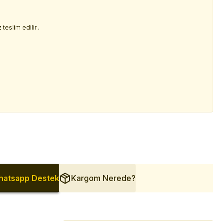
.
teslim edilir .
atsapp Destek
Kargom Nerede?