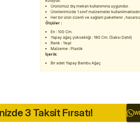
kolaydır.
Ürünümüz dış mekan kullanımına uygundur .
Ürünlerimizde 1.sınıf malzemeler kullanılmaktadır
Her bir ürün özenli ve sağlam paketlenir , hasarsız 
Ölçüler :
En : 100 Cm.
Yapay ağaç yüksekliği : 180 Cm. (Saksı Dahil)
Renk : Yeşil
Malzeme : Plastik
İçerik:
Bir adet Yapay Bambu Ağaç
inizde 3 Taksit Fırsatı!
Wh