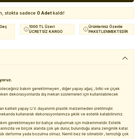
n, stokta sadece
0 Adet
kaldı!
 Geç
1000 TL Üzeri
Ürünleriniz Özenle
ÜCRETSİZ KARGO
PAKETLENMEKTEDİR
iyoruz.
abileceğiniz bakım gerektirmeyen , diğer yapay ağaç , bitki ve çiçek
 çeken dekorasyonlarda dış mekan süslemeleri için kullanılabilecek
kaliteli yapay U.V. dayanımlı plastik malzemeden üretilmiştir.
ekanda kullanarak dekorasyonlarınıza şıklık ve estetik katabilirsiniz .
kım gerektirmeyen bir bahçe oluşturmak için mükemmeldir. Estetik
larınızda ve birçok alanda çok şık durur, bulunduğu alana zenginlik katar.
çük deforme yada bozulma olmaz. Nemli bez ile silinebilir , temizliği çok