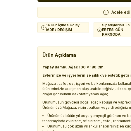
Acele edi
14 Gün İçinde Kolay
Siparişleriniz En
İADE / DEĞİŞİM
ERTESİ GÜN
KARGODA
Ürün Açıklama
Yapay Bambu Ağaç 100 x 180 Cm.
Evlerinize ve işyerlerinize şıklık ve estetik getir
Mağaza , cafe , ev , işyeri ve balkonlarınızda kullan
ürünlerimizle aranjman oluşturabileceğiniz , dikkat
doğal görünümlü dekoratif yapay ağaç.
Ürünümüzün gövdesi doğal ağaç kabuğu ve yaprakları 
Ürünümüzü Mağaza, vitrin , balkon veya dilediğiniz m
Ürünümüz bütün yıl boyu yemyeşil görünen ve ba
tasarımıylada evinizde, ofisinizde , cafe , restaurant
Ürünümüzü çok uzun yıllar kullanabilirsiniz en kü