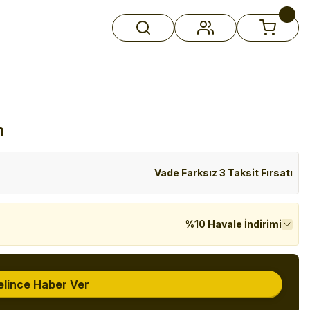
m
Vade Farksız 3 Taksit Fırsatı
%10 Havale İndirimi
elince Haber Ver