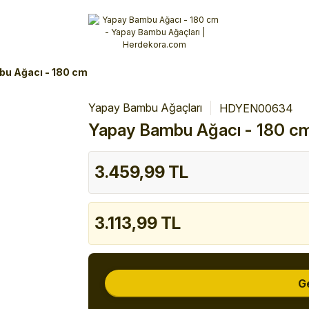
Alışverişlerinizde 3 Taksit Fırsatı!
İlk siparişinizi verin!
%10 Havale İndirimi
Şimdi Alışveriş yap!
u Ağacı - 180 cm
Yapay Bambu Ağaçları
HDYEN00634
Yapay Bambu Ağacı - 180 c
3.459,99 TL
3.113,99 TL
G