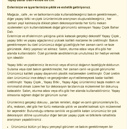
Yapay Bahar Dalı Pembe 88 Cm.
Evlerinize ve işyerlerinize şıklık ve estetik getiriyoruz.
Mağaza , cafe , ev ve balkonlarınızda kullanabileceğiniz bakım gerektirmeyen ,
diğer yapay bitki ve çiçek ürünlerimizle aranjman oluşturabileceğiniz , her
zaman yeşil kalmasıyla dikkat çeken dekorasyonlarda her türlü mekan
süslemeleri için kullanılabilecek doğal görünümlü solmayan Yapay Çiçek Bahar
Dalı.
Evlerinize ve ofislerinizin şıklığına şıklık katacak gerçekçi dekoratif Yapay Çiçek ,
yapay bitki ve yapay ağaçlarımız yüksek kaliteli malzeme ile üretilmiştir. Bakım
gerektirmeyen bu özel ürünümüz doğal güzelliğiyle her zaman canlı ve taze
görünecek. Alerji yapmaz ve solmaz. Salon, oturma odası veya ofis gibi her
alanda kullanılabilir. Özel günlerde sevdiklerinize unutulmaz bir hediye vermek
için idealdir.
Yapay bitki ve çiçeklerimiz ile evinizi veya ofisinizi doğanın tazeliğiyle doldurun.
Sulama veya özel bakım gerektirmezler, her zaman canlı ve güzel görünürler.
Ürünümüz kaliteli yapay dayanımlı plastik malzemeden üretilmiştir. Özel üretim
olan ürünümüz ince detaylı ve gerçeğinden ayırt edilemeyecek kadar kaliteli
üretilmiştir. Yapay Çiçek , Yapay Bitki , Yapay Ağaç ürünlerimiz başta modern ve
minimalist olmak üzere her tür dekorasyon tarzlarınıza mükemmel bir dokunuş
katacaktır. Salon, oturma odası veya ofis gibi her alanda kullanabilirsiniz. Yapay
olmasına rağmen doğal bir görünüm sunar .
Ürünlerimiz gerçekçi dokusu , parlak renkleri, doğal ve canlı görünümleriyle Ev,
ofis, restoran, otel gibi her türlü mekanda şıklık ve zarafet katmak için mükemmel
bir seçenektir. Bulunduğu ortama canlılık ve güzellik katan ürünümüz bir çok
dekorasyon stiline uyumludur diğer benzer yapay çiçek ve bitkilerle rahatlıkla
aranjman yapabilirsiniz .
Ürünümüz bütün yıl boyu yemyeşil görünen ve bakım gerektirmeyen bir