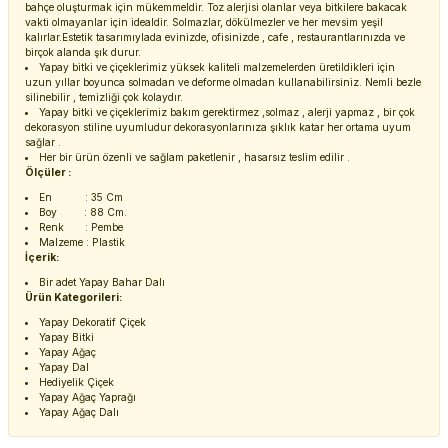
bahçe oluşturmak için mükemmeldir. Toz alerjisi olanlar veya bitkilere bakacak
vakti olmayanlar için idealdir. Solmazlar, dökülmezler ve her mevsim yeşil
kalırlar.Estetik tasarımıylada evinizde, ofisinizde , cafe , restaurantlarınızda ve
birçok alanda şık durur.
Yapay bitki ve çiçeklerimiz yüksek kaliteli malzemelerden üretildikleri için
uzun yıllar boyunca solmadan ve deforme olmadan kullanabilirsiniz. Nemli bezle
silinebilir , temizliği çok kolaydır.
Yapay bitki ve çiçeklerimiz bakım gerektirmez ,solmaz , alerji yapmaz , bir çok
dekorasyon stiline uyumludur dekorasyonlarınıza şıklık katar her ortama uyum
sağlar .
Her bir ürün özenli ve sağlam paketlenir , hasarsız teslim edilir .
Ölçüler :
En : 35 Cm
Boy : 88 Cm.
Renk : Pembe
Malzeme : Plastik
İçerik:
Bir adet Yapay Bahar Dalı
Ürün Kategorileri:
Yapay Dekoratif Çiçek
Yapay Bitki
Yapay Ağaç
Yapay Dal
Hediyelik Çiçek
Yapay Ağaç Yaprağı
Yapay Ağaç Dalı