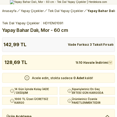
Anasayfa
Yapay Çiçekler
Tek Dal Yapay Çiçekler
Yapay Bahar Dalı,
Tek Dal Yapay Çiçekler
HDYEN01091
Yapay Bahar Dalı, Mor - 60 cm
142,99 TL
Vade Farksız 3 Taksit Fırsatı
128,69 TL
%10 Havale İndirimi
Acele edin, stokta sadece
0 Adet
kaldı!
14 Gün İçinde Kolay İADE
Siparişleriniz En Geç
/ DEĞİŞİM
ERTESİ GÜN KARGODA
1000 TL Üzeri ÜCRETSİZ
Ürünleriniz Özenle
KARGO
PAKETLENMEKTEDİR
Ürün Açıklama