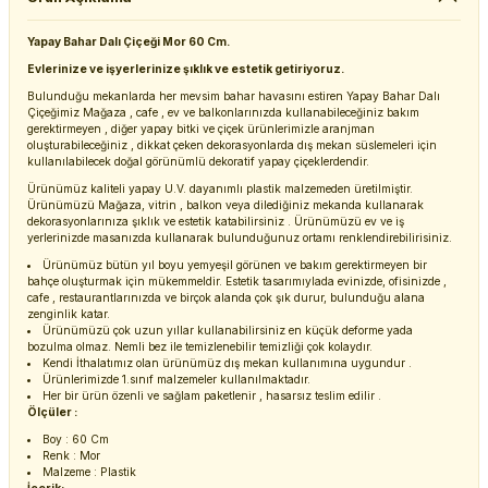
Yapay Bahar Dalı Çiçeği Mor 60 Cm.
Evlerinize ve işyerlerinize şıklık ve estetik getiriyoruz.
Bulunduğu mekanlarda her mevsim bahar havasını estiren Yapay Bahar Dalı
Çiçeğimiz Mağaza , cafe , ev ve balkonlarınızda kullanabileceğiniz bakım
gerektirmeyen , diğer yapay bitki ve çiçek ürünlerimizle aranjman
oluşturabileceğiniz , dikkat çeken dekorasyonlarda dış mekan süslemeleri için
kullanılabilecek doğal görünümlü dekoratif yapay çiçeklerdendir.
Ürünümüz kaliteli yapay U.V. dayanımlı plastik malzemeden üretilmiştir.
Ürünümüzü Mağaza, vitrin , balkon veya dilediğiniz mekanda kullanarak
dekorasyonlarınıza şıklık ve estetik katabilirsiniz . Ürünümüzü ev ve iş
yerlerinizde masanızda kullanarak bulunduğunuz ortamı renklendirebilirisiniz.
Ürünümüz bütün yıl boyu yemyeşil görünen ve bakım gerektirmeyen bir
bahçe oluşturmak için mükemmeldir. Estetik tasarımıylada evinizde, ofisinizde ,
cafe , restaurantlarınızda ve birçok alanda çok şık durur, bulunduğu alana
zenginlik katar.
Ürünümüzü çok uzun yıllar kullanabilirsiniz en küçük deforme yada
bozulma olmaz. Nemli bez ile temizlenebilir temizliği çok kolaydır.
Kendi İthalatımız olan ürünümüz dış mekan kullanımına uygundur .
Ürünlerimizde 1.sınıf malzemeler kullanılmaktadır.
Her bir ürün özenli ve sağlam paketlenir , hasarsız teslim edilir .
Ölçüler :
Boy : 60 Cm
Renk : Mor
Malzeme : Plastik