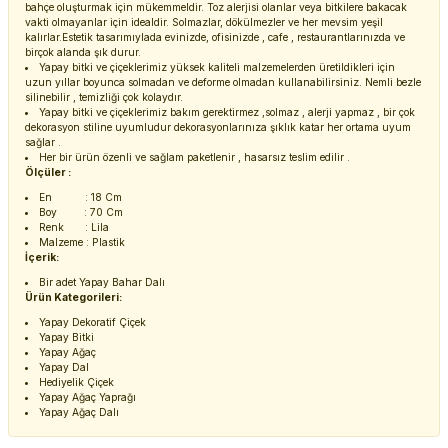
bahçe oluşturmak için mükemmeldir. Toz alerjisi olanlar veya bitkilere bakacak
vakti olmayanlar için idealdir. Solmazlar, dökülmezler ve her mevsim yeşil
kalırlar.Estetik tasarımıylada evinizde, ofisinizde , cafe , restaurantlarınızda ve
birçok alanda şık durur.
Yapay bitki ve çiçeklerimiz yüksek kaliteli malzemelerden üretildikleri için
uzun yıllar boyunca solmadan ve deforme olmadan kullanabilirsiniz. Nemli bezle
silinebilir , temizliği çok kolaydır.
Yapay bitki ve çiçeklerimiz bakım gerektirmez ,solmaz , alerji yapmaz , bir çok
dekorasyon stiline uyumludur dekorasyonlarınıza şıklık katar her ortama uyum
sağlar .
Her bir ürün özenli ve sağlam paketlenir , hasarsız teslim edilir .
Ölçüler :
En : 18 Cm
Boy : 70 Cm
Renk : Lila
Malzeme : Plastik
İçerik:
Bir adet Yapay Bahar Dalı
Ürün Kategorileri:
Yapay Dekoratif Çiçek
Yapay Bitki
Yapay Ağaç
Yapay Dal
Hediyelik Çiçek
Yapay Ağaç Yaprağı
Yapay Ağaç Dalı