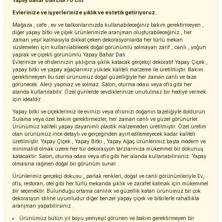
Yapay Bahar Dalı Lila 70 Cm.
Evlerinize ve işyerlerinize şıklık ve estetik getiriyoruz.
Mağaza , cafe , ev ve balkonlarınızda kullanabileceğiniz bakım gerektirmeyen ,
diğer yapay bitki ve çiçek ürünlerimizle aranjman oluşturabileceğiniz , her
zaman yeşil kalmasıyla dikkat çeken dekorasyonlarda her türlü mekan
süslemeleri için kullanılabilecek doğal görünümlü solmayan zarif , canlı , yoğun
yaprak ve çiçekli görünümlü Yapay Bahar Dalı.
Evlerinize ve ofislerinizin şıklığına şıklık katacak gerçekçi dekoratif Yapay Çiçek ,
yapay bitki ve yapay ağaçlarımız yüksek kaliteli malzeme ile üretilmiştir. Bakım
gerektirmeyen bu özel ürünümüz doğal güzelliğiyle her zaman canlı ve taze
görünecek. Alerji yapmaz ve solmaz. Salon, oturma odası veya ofis gibi her
alanda kullanılabilir. Özel günlerde sevdiklerinize unutulmaz bir hediye vermek
için idealdir.
Yapay bitki ve çiçeklerimiz ile evinizi veya ofisinizi doğanın tazeliğiyle doldurun.
Sulama veya özel bakım gerektirmezler, her zaman canlı ve güzel görünürler.
Ürünümüz kaliteli yapay dayanımlı plastik malzemeden üretilmiştir. Özel üretim
olan ürünümüz ince detaylı ve gerçeğinden ayırt edilemeyecek kadar kaliteli
üretilmiştir. Yapay Çiçek , Yapay Bitki , Yapay Ağaç ürünlerimiz başta modern ve
minimalist olmak üzere her tür dekorasyon tarzlarınıza mükemmel bir dokunuş
katacaktır. Salon, oturma odası veya ofis gibi her alanda kullanabilirsiniz. Yapay
olmasına rağmen doğal bir görünüm sunar .
Ürünlerimiz gerçekçi dokusu , parlak renkleri, doğal ve canlı görünümleriyle Ev,
ofis, restoran, otel gibi her türlü mekanda şıklık ve zarafet katmak için mükemmel
bir seçenektir. Bulunduğu ortama canlılık ve güzellik katan ürünümüz bir çok
dekorasyon stiline uyumludur diğer benzer yapay çiçek ve bitkilerle rahatlıkla
aranjman yapabilirsiniz .
Ürünümüz bütün yıl boyu yemyeşil görünen ve bakım gerektirmeyen bir