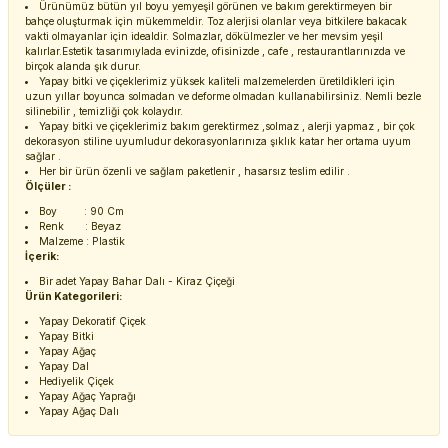
Ürünümüz bütün yıl boyu yemyeşil görünen ve bakım gerektirmeyen bir
bahçe oluşturmak için mükemmeldir. Toz alerjisi olanlar veya bitkilere bakacak
vakti olmayanlar için idealdir. Solmazlar, dökülmezler ve her mevsim yeşil
kalırlar.Estetik tasarımıylada evinizde, ofisinizde , cafe , restaurantlarınızda ve
birçok alanda şık durur.
Yapay bitki ve çiçeklerimiz yüksek kaliteli malzemelerden üretildikleri için
uzun yıllar boyunca solmadan ve deforme olmadan kullanabilirsiniz. Nemli bezle
silinebilir , temizliği çok kolaydır.
Yapay bitki ve çiçeklerimiz bakım gerektirmez ,solmaz , alerji yapmaz , bir çok
dekorasyon stiline uyumludur dekorasyonlarınıza şıklık katar her ortama uyum
sağlar .
Her bir ürün özenli ve sağlam paketlenir , hasarsız teslim edilir .
Ölçüler :
Boy : 90 Cm
Renk : Beyaz
Malzeme : Plastik
İçerik:
Bir adet Yapay Bahar Dalı - Kiraz Çiçeği
Ürün Kategorileri:
Yapay Dekoratif Çiçek
Yapay Bitki
Yapay Ağaç
Yapay Dal
Hediyelik Çiçek
Yapay Ağaç Yaprağı
Yapay Ağaç Dalı