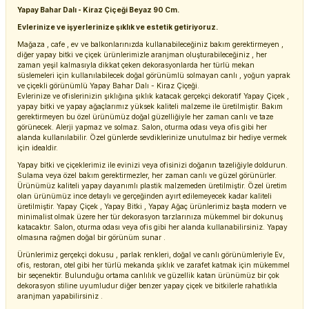
Yapay Bahar Dalı - Kiraz Çiçeği Beyaz 90 Cm.
Evlerinize ve işyerlerinize şıklık ve estetik getiriyoruz.
Mağaza , cafe , ev ve balkonlarınızda kullanabileceğiniz bakım gerektirmeyen ,
diğer yapay bitki ve çiçek ürünlerimizle aranjman oluşturabileceğiniz , her
zaman yeşil kalmasıyla dikkat çeken dekorasyonlarda her türlü mekan
süslemeleri için kullanılabilecek doğal görünümlü solmayan canlı , yoğun yaprak
ve çiçekli görünümlü Yapay Bahar Dalı - Kiraz Çiçeği.
Evlerinize ve ofislerinizin şıklığına şıklık katacak gerçekçi dekoratif Yapay Çiçek ,
yapay bitki ve yapay ağaçlarımız yüksek kaliteli malzeme ile üretilmiştir. Bakım
gerektirmeyen bu özel ürünümüz doğal güzelliğiyle her zaman canlı ve taze
görünecek. Alerji yapmaz ve solmaz. Salon, oturma odası veya ofis gibi her
alanda kullanılabilir. Özel günlerde sevdiklerinize unutulmaz bir hediye vermek
için idealdir.
Yapay bitki ve çiçeklerimiz ile evinizi veya ofisinizi doğanın tazeliğiyle doldurun.
Sulama veya özel bakım gerektirmezler, her zaman canlı ve güzel görünürler.
Ürünümüz kaliteli yapay dayanımlı plastik malzemeden üretilmiştir. Özel üretim
olan ürünümüz ince detaylı ve gerçeğinden ayırt edilemeyecek kadar kaliteli
üretilmiştir. Yapay Çiçek , Yapay Bitki , Yapay Ağaç ürünlerimiz başta modern ve
minimalist olmak üzere her tür dekorasyon tarzlarınıza mükemmel bir dokunuş
katacaktır. Salon, oturma odası veya ofis gibi her alanda kullanabilirsiniz. Yapay
olmasına rağmen doğal bir görünüm sunar .
Ürünlerimiz gerçekçi dokusu , parlak renkleri, doğal ve canlı görünümleriyle Ev,
ofis, restoran, otel gibi her türlü mekanda şıklık ve zarafet katmak için mükemmel
bir seçenektir. Bulunduğu ortama canlılık ve güzellik katan ürünümüz bir çok
dekorasyon stiline uyumludur diğer benzer yapay çiçek ve bitkilerle rahatlıkla
aranjman yapabilirsiniz .