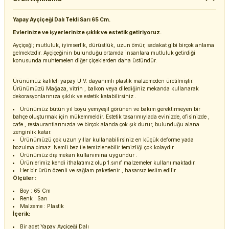
Yapay Ayçiçeği Dalı Tekli Sarı 65 Cm.
Evlerinize ve işyerlerinize şıklık ve estetik getiriyoruz.
Ayçiçeği; mutluluk, iyimserlik, dürüstlük, uzun ömür, sadakat gibi birçok anlama
gelmektedir. Ayçiçeğinin bulunduğu ortamda insanlara mutluluk getirdiği
konusunda muhtemelen diğer çiçeklerden daha üstündür.
Ürünümüz kaliteli yapay U.V. dayanımlı plastik malzemeden üretilmiştir.
Ürünümüzü Mağaza, vitrin , balkon veya dilediğiniz mekanda kullanarak
dekorasyonlarınıza şıklık ve estetik katabilirsiniz .
Ürünümüz bütün yıl boyu yemyeşil görünen ve bakım gerektirmeyen bir
bahçe oluşturmak için mükemmeldir. Estetik tasarımıylada evinizde, ofisinizde ,
cafe , restaurantlarınızda ve birçok alanda çok şık durur, bulunduğu alana
zenginlik katar.
Ürünümüzü çok uzun yıllar kullanabilirsiniz en küçük deforme yada
bozulma olmaz. Nemli bez ile temizlenebilir temizliği çok kolaydır.
Ürünümüz dış mekan kullanımına uygundur .
Ürünlerimiz kendi ithalatımız olup 1.sınıf malzemeler kullanılmaktadır.
Her bir ürün özenli ve sağlam paketlenir , hasarsız teslim edilir .
Ölçüler :
Boy : 65 Cm
Renk : Sarı
Malzeme : Plastik
İçerik:
Bir adet Yapay Ayçiçeği Dalı