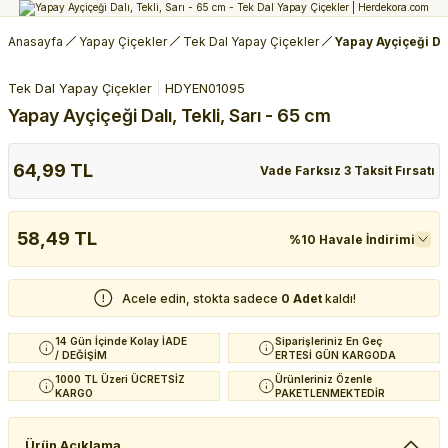
Anasayfa
Yapay Çiçekler
Tek Dal Yapay Çiçekler
Yapay Ayçiçeği Dal
Tek Dal Yapay Çiçekler
HDYEN01095
Yapay Ayçiçeği Dalı, Tekli, Sarı - 65 cm
64,99 TL
Vade Farksız 3 Taksit Fırsatı
58,49 TL
%10 Havale İndirimi
Acele edin, stokta sadece
0 Adet
kaldı!
14 Gün İçinde Kolay İADE
Siparişleriniz En Geç
/ DEĞİŞİM
ERTESİ GÜN KARGODA
1000 TL Üzeri ÜCRETSİZ
Ürünleriniz Özenle
KARGO
PAKETLENMEKTEDİR
Ürün Açıklama