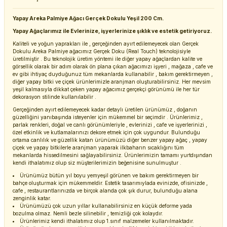
Yapay Areka Palmiye Ağacı Gerçek Dokulu Yeşil 200 Cm.
Yapay Ağaçlarımız ile Evlerinize, işyerlerinize şıklık ve estetik getiriyoruz.
Kaliteli ve yoğun yaprakları ile , gerçeğinden ayırt edilemeyecek olan Gerçek
Dokulu Areka Palmiye ağacımız Gerçek Doku (Real Touch) teknolojisiyle
üretilmiştir . Bu teknolojik üretim yöntemi ile diğer yapay ağaçlardan kalite ve
görsellik olarak bir adım olarak ön plana çıkan ağacımızı işyeri , mağaza , cafe ve
ev gibi ihtiyaç duyduğunuz tüm mekanlarda kullanabilir , bakım gerektirmeyen ,
diğer yapay bitki ve çiçek ürünlerimizle aranjman oluşturabilirsiniz. Her mevsim
yeşil kalmasıyla dikkat çeken yapay ağacımız gerçekçi görünümü ile her tür
dekorasyon stilinde kullanılabilir .
Gerçeğinden ayırt edilemeyecek kadar detaylı üretilen ürünümüz , doğanın
güzelliğini yanıbaşında isteyenler için mükemmel bir seçimdir . Ürünlerimiz ,
parlak renkleri, doğal ve canlı görünümleriyle , evlerinizi , cafe ve işyerlerinizi ,
özel etkinlik ve kutlamalarınızı dekore etmek için çok uygundur. Bulunduğu
ortama canlılık ve güzellik katan ürünümüzü diğer benzer yapay ağaç , yapay
çiçek ve yapay bitkilerle aranjman yaparak ilkbaharın sıcaklığını tüm
mekanlarda hissedilmesini sağlayabilirsiniz. Ürünlerimizin tamamı yurtdışından
kendi ithalatımız olup siz müşterilerimizin beğenisine sunulmuştur .
Ürünümüz bütün yıl boyu yemyeşil görünen ve bakım gerektirmeyen bir
bahçe oluşturmak için mükemmeldir. Estetik tasarımıylada evinizde, ofisinizde ,
cafe , restaurantlarınızda ve birçok alanda çok şık durur, bulunduğu alana
zenginlik katar.
Ürünümüzü çok uzun yıllar kullanabilirsiniz en küçük deforme yada
bozulma olmaz. Nemli bezle silinebilir , temizliği çok kolaydır.
Ürünlerimiz kendi ithalatımız olup 1.sınıf malzemeler kullanılmaktadır.