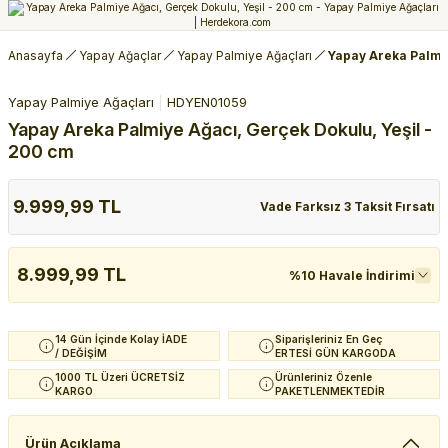
Anasayfa
Yapay Ağaçlar
Yapay Palmiye Ağaçları
Yapay Areka Palmiy
Yapay Palmiye Ağaçları
HDYEN01059
Yapay Areka Palmiye Ağacı, Gerçek Dokulu, Yeşil -
200 cm
9.999,99 TL
Vade Farksız 3 Taksit Fırsatı
8.999,99 TL
%10 Havale İndirimi
14 Gün İçinde Kolay İADE
Siparişleriniz En Geç
/ DEĞİŞİM
ERTESİ GÜN KARGODA
1000 TL Üzeri ÜCRETSİZ
Ürünleriniz Özenle
KARGO
PAKETLENMEKTEDİR
Ürün Açıklama