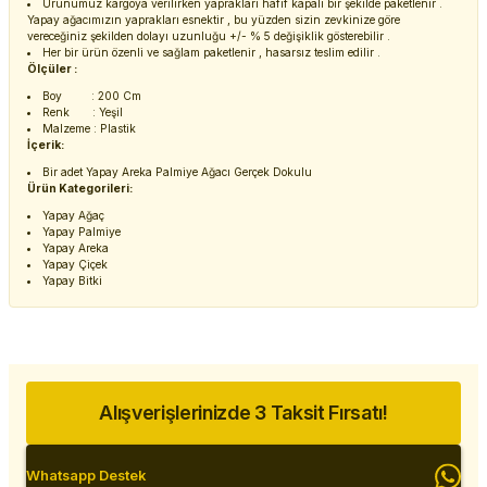
Ürünümüz kargoya verilirken yaprakları hafif kapalı bir şekilde paketlenir .
Yapay ağacımızın yaprakları esnektir , bu yüzden sizin zevkinize göre
vereceğiniz şekilden dolayı uzunluğu +/- % 5 değişiklik gösterebilir .
Her bir ürün özenli ve sağlam paketlenir , hasarsız teslim edilir .
Ölçüler :
Boy : 200 Cm
Renk : Yeşil
Malzeme : Plastik
İçerik:
Bir adet Yapay Areka Palmiye Ağacı Gerçek Dokulu
Ürün Kategorileri:
Yapay Ağaç
Yapay Palmiye
Yapay Areka
Yapay Çiçek
Yapay Bitki
Alışverişlerinizde 3 Taksit Fırsatı!
Whatsapp Destek