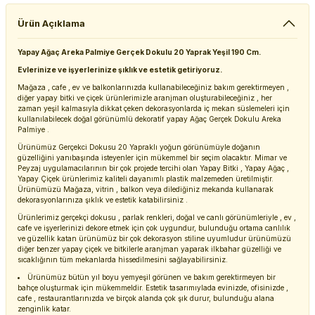
Ürün Açıklama
Yapay Ağaç Areka Palmiye Gerçek Dokulu 20 Yaprak Yeşil 190 Cm.
Evlerinize ve işyerlerinize şıklık ve estetik getiriyoruz.
Mağaza , cafe , ev ve balkonlarınızda kullanabileceğiniz bakım gerektirmeyen ,
diğer yapay bitki ve çiçek ürünlerimizle aranjman oluşturabileceğiniz , her
zaman yeşil kalmasıyla dikkat çeken dekorasyonlarda iç mekan süslemeleri için
kullanılabilecek doğal görünümlü dekoratif yapay Ağaç Gerçek Dokulu Areka
Palmiye .
Ürünümüz Gerçekci Dokusu 20 Yapraklı yoğun görünümüyle doğanın
güzelliğini yanıbaşında isteyenler için mükemmel bir seçim olacaktır. Mimar ve
Peyzaj uygulamacılarının bir çok projede tercihi olan Yapay Bitki , Yapay Ağaç ,
Yapay Çiçek ürünlerimiz kaliteli dayanımlı plastik malzemeden üretilmiştir.
Ürünümüzü Mağaza, vitrin , balkon veya dilediğiniz mekanda kullanarak
dekorasyonlarınıza şıklık ve estetik katabilirsiniz .
Ürünlerimiz gerçekçi dokusu , parlak renkleri, doğal ve canlı görünümleriyle , ev ,
cafe ve işyerlerinizi dekore etmek için çok uygundur, bulunduğu ortama canlılık
ve güzellik katan ürünümüz bir çok dekorasyon stiline uyumludur ürünümüzü
diğer benzer yapay çiçek ve bitkilerle aranjman yaparak ilkbahar güzelliği ve
sıcaklığının tüm mekanlarda hissedilmesini sağlayabilirsiniz.
Ürünümüz bütün yıl boyu yemyeşil görünen ve bakım gerektirmeyen bir
bahçe oluşturmak için mükemmeldir. Estetik tasarımıylada evinizde, ofisinizde ,
cafe , restaurantlarınızda ve birçok alanda çok şık durur, bulunduğu alana
zenginlik katar.