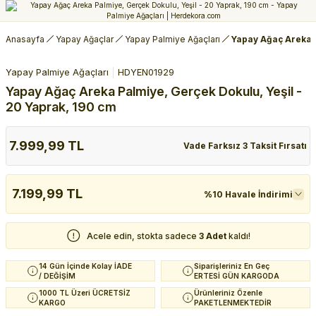
Anasayfa
Yapay Ağaçlar
Yapay Palmiye Ağaçları
Yapay Ağaç Areka P
Yapay Palmiye Ağaçları
HDYEN01929
Yapay Ağaç Areka Palmiye, Gerçek Dokulu, Yeşil -
20 Yaprak, 190 cm
7.999,99 TL
Vade Farksız 3 Taksit Fırsatı
7.199,99 TL
%10 Havale İndirimi
Acele edin, stokta sadece
3 Adet
kaldı!
14 Gün İçinde Kolay İADE
Siparişleriniz En Geç
/ DEĞİŞİM
ERTESİ GÜN KARGODA
1000 TL Üzeri ÜCRETSİZ
Ürünleriniz Özenle
KARGO
PAKETLENMEKTEDİR