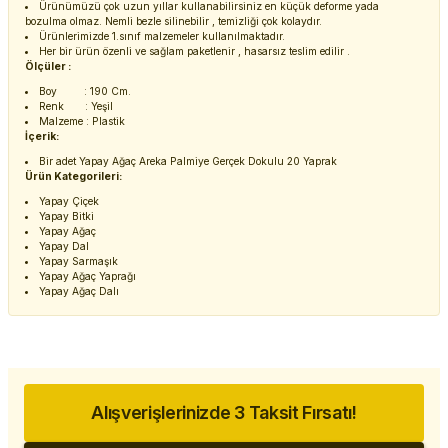
Ürünümüzü çok uzun yıllar kullanabilirsiniz en küçük deforme yada
bozulma olmaz. Nemli bezle silinebilir , temizliği çok kolaydır.
Ürünlerimizde 1.sınıf malzemeler kullanılmaktadır.
Her bir ürün özenli ve sağlam paketlenir , hasarsız teslim edilir .
Ölçüler :
Boy : 190 Cm.
Renk : Yeşil
Malzeme : Plastik
İçerik:
Bir adet Yapay Ağaç Areka Palmiye Gerçek Dokulu 20 Yaprak
Ürün Kategorileri:
Yapay Çiçek
Yapay Bitki
Yapay Ağaç
Yapay Dal
Yapay Sarmaşık
Yapay Ağaç Yaprağı
Yapay Ağaç Dalı
Alışverişlerinizde 3 Taksit Fırsatı!