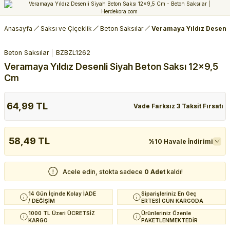
Anasayfa
Saksı ve Çiçeklik
Beton Saksılar
Veramaya Yıldız Desenli
Beton Saksılar
BZBZL1262
Veramaya Yıldız Desenli Siyah Beton Saksı 12x9,5
Cm
64,99 TL
Vade Farksız 3 Taksit Fırsatı
58,49 TL
%10 Havale İndirimi
Acele edin, stokta sadece
0 Adet
kaldı!
14 Gün İçinde Kolay İADE
Siparişleriniz En Geç
/ DEĞİŞİM
ERTESİ GÜN KARGODA
1000 TL Üzeri ÜCRETSİZ
Ürünleriniz Özenle
KARGO
PAKETLENMEKTEDİR