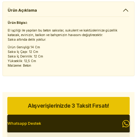
Ürün Açıklama
Ürün Bilgisi:
El işçiliği ile yapılan bu beton saksılar, sukulent ve kaktüslerinize güzellik
katacak, evinizin, balkon ve bahçenizin havasını değiştirecektir.
Saksı altında delik yoktur.
Ürün Genişliği:14 Cm
Saksı İç Çapı: 12 Cm
Saksı İç Derinlik: 12 Cm
Yükseklik: 12,5 Cm
Malzeme: Beton
Alışverişlerinizde 3 Taksit Fırsatı!
Whatsapp Destek