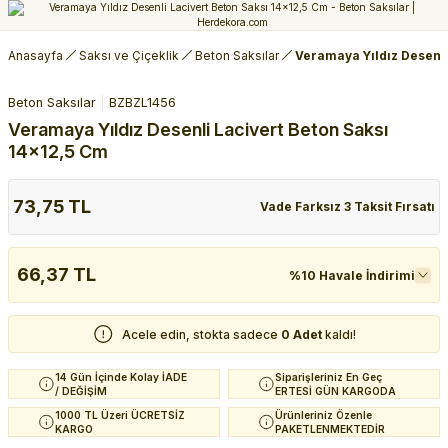
Anasayfa
Saksı ve Çiçeklik
Beton Saksılar
Veramaya Yıldız Desenli
Beton Saksılar
BZBZL1456
Veramaya Yıldız Desenli Lacivert Beton Saksı
14x12,5 Cm
73,75 TL
Vade Farksız 3 Taksit Fırsatı
66,37 TL
%10 Havale İndirimi
Acele edin, stokta sadece
0 Adet
kaldı!
14 Gün İçinde Kolay İADE
Siparişleriniz En Geç
/ DEĞİŞİM
ERTESİ GÜN KARGODA
1000 TL Üzeri ÜCRETSİZ
Ürünleriniz Özenle
KARGO
PAKETLENMEKTEDİR