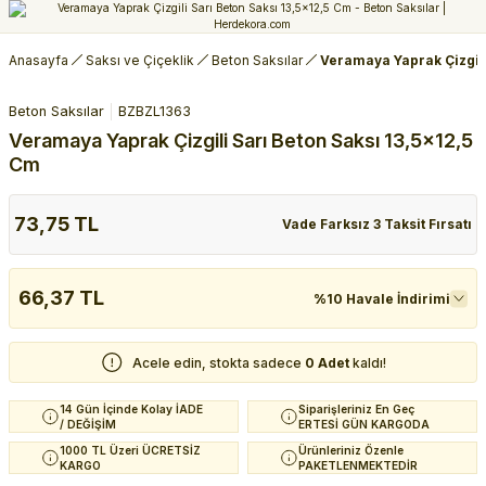
Anasayfa
Saksı ve Çiçeklik
Beton Saksılar
Veramaya Yaprak Çizgili
Beton Saksılar
BZBZL1363
Veramaya Yaprak Çizgili Sarı Beton Saksı 13,5x12,5
Cm
73,75 TL
Vade Farksız 3 Taksit Fırsatı
66,37 TL
%10 Havale İndirimi
Acele edin, stokta sadece
0 Adet
kaldı!
14 Gün İçinde Kolay İADE
Siparişleriniz En Geç
/ DEĞİŞİM
ERTESİ GÜN KARGODA
1000 TL Üzeri ÜCRETSİZ
Ürünleriniz Özenle
KARGO
PAKETLENMEKTEDİR