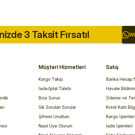
inizde 3 Taksit Fırsatı!
Wh
Müşteri Hizmetleri
Satış
Kargo Takip
Banka Hesap N
İade/İptal Talebi
Havale Bildiri
enlik
Bize Sorun
Ödeme ve Tes
arı
Sık Sorulan Sorular
Kredi Kartı Bilg
Şifremi Unuttum
Kargo İşlemler
mesi
Nasıl Üye Olurum
İade İşlemleri