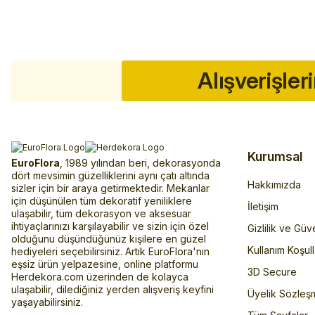
Alışverişler
Kurumsal
EuroFlora
, 1989 yılından beri, dekorasyonda
dört mevsimin güzelliklerini aynı çatı altında
Hakkımızda
sizler için bir araya getirmektedir. Mekanlar
için düşünülen tüm dekoratif yeniliklere
İletişim
ulaşabilir, tüm dekorasyon ve aksesuar
ihtiyaçlarınızı karşılayabilir ve sizin için özel
Gizlilik ve Güv
olduğunu düşündüğünüz kişilere en güzel
Kullanım Koşull
hediyeleri seçebilirsiniz. Artık EuroFlora'nın
eşsiz ürün yelpazesine, online platformu
3D Secure
Herdekora.com üzerinden de kolayca
ulaşabilir, dilediğiniz yerden alışveriş keyfini
Üyelik Sözleş
yaşayabilirsiniz.