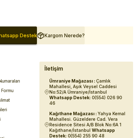
atsapp Destek
Kargom Nerede?
İletişim
umaraları
Ümraniye Mağazası :
Çamlık
Mahallesi, Aşık Veysel Caddesi
m Formu
No:52/A Ümraniye/İstanbul
Whatsapp Destek:
0(554) 026 90
limat
46
ileri
Kağıthane Mağazası :
Yahya Kemal
i
Mahallesi. Güzeldere Cad. Vera
Residence Sitesi A/B Blok No:6A 1
Kağıthane/İstanbul
Whatsapp
Destek:
0(554) 255 90 48