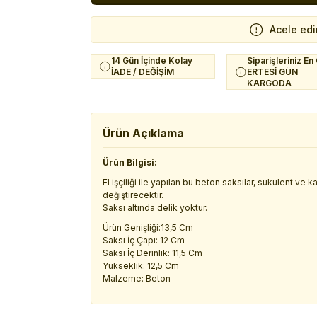
Acele edi
14 Gün İçinde Kolay
Siparişleriniz En
İADE / DEĞİŞİM
ERTESİ GÜN
KARGODA
Ürün Açıklama
Ürün Bilgisi:
El işçiliği ile yapılan bu beton saksılar, sukulent ve
değiştirecektir.
Saksı altında delik yoktur.
Ürün Genişliği:13,5 Cm
Saksı İç Çapı: 12 Cm
Saksı İç Derinlik: 11,5 Cm
Yükseklik: 12,5 Cm
Malzeme: Beton