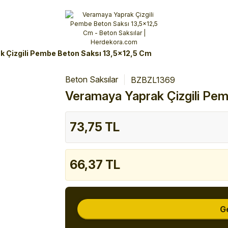
Alışverişlerinizde 3 Taksit Fırsatı!
İlk siparişinizi verin!
%10 Havale İndirimi
Şimdi Alışveriş yap!
 Çizgili Pembe Beton Saksı 13,5x12,5 Cm
Beton Saksılar
BZBZL1369
Veramaya Yaprak Çizgili Pe
73,75 TL
66,37 TL
G