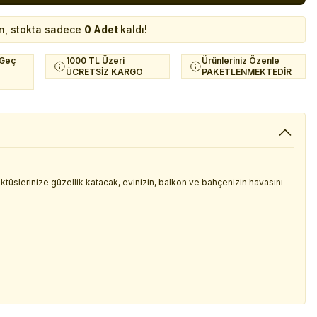
n, stokta sadece
0 Adet
kaldı!
 Geç
1000 TL Üzeri
Ürünleriniz Özenle
ÜCRETSİZ KARGO
PAKETLENMEKTEDİR
 kaktüslerinize güzellik katacak, evinizin, balkon ve bahçenizin havasını