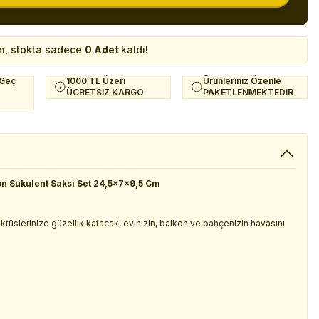
n, stokta sadece
0 Adet
kaldı!
 Geç
1000 TL Üzeri
Ürünleriniz Özenle
ÜCRETSİZ KARGO
PAKETLENMEKTEDİR
on Sukulent Saksı Set 24,5x7x9,5 Cm
 kaktüslerinize güzellik katacak, evinizin, balkon ve bahçenizin havasını