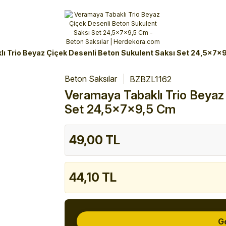
Alışverişlerinizde 3 Taksit Fırsatı!
İlk siparişinizi verin!
%10 Havale İndirimi
Şimdi Alışveriş yap!
ı Trio Beyaz Çiçek Desenli Beton Sukulent Saksı Set 24,5x7x
Beton Saksılar
BZBZL1162
Veramaya Tabaklı Trio Beyaz
Set 24,5x7x9,5 Cm
49,00 TL
44,10 TL
G