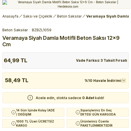
Anasayfa
Saksı ve Çiçeklik
Beton Saksılar
Veramaya Siyah Damla M
Beton Saksılar
BZBZL1059
Veramaya Siyah Damla Motifli Beton Saksı 12x9
Cm
64,99 TL
Vade Farksız 3 Taksit Fırsatı
58,49 TL
%10 Havale İndirimi
Acele edin, stokta sadece
0 Adet
kaldı!
14 Gün İçinde Kolay İADE
Siparişleriniz En Geç
/ DEĞİŞİM
ERTESİ GÜN KARGODA
1000 TL Üzeri ÜCRETSİZ
Ürünleriniz Özenle
KARGO
PAKETLENMEKTEDİR