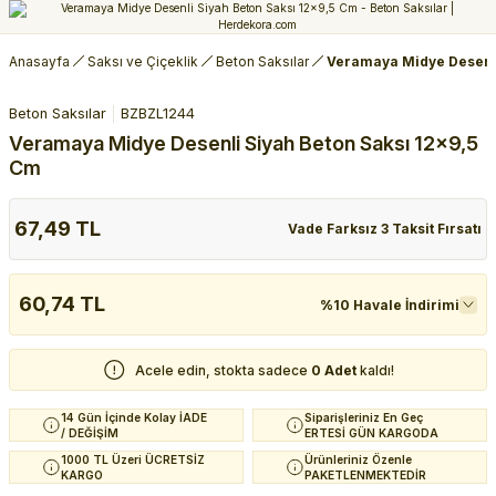
Anasayfa
Saksı ve Çiçeklik
Beton Saksılar
Veramaya Midye Desenli
Beton Saksılar
BZBZL1244
Veramaya Midye Desenli Siyah Beton Saksı 12x9,5
Cm
67,49 TL
Vade Farksız 3 Taksit Fırsatı
60,74 TL
%10 Havale İndirimi
Acele edin, stokta sadece
0 Adet
kaldı!
14 Gün İçinde Kolay İADE
Siparişleriniz En Geç
/ DEĞİŞİM
ERTESİ GÜN KARGODA
1000 TL Üzeri ÜCRETSİZ
Ürünleriniz Özenle
KARGO
PAKETLENMEKTEDİR