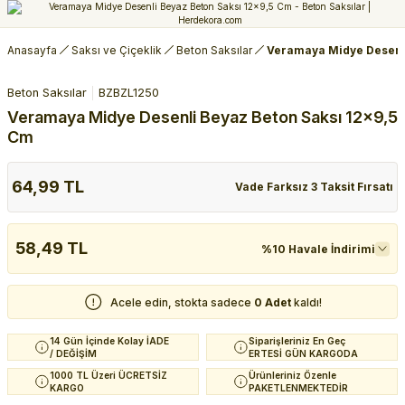
Anasayfa
Saksı ve Çiçeklik
Beton Saksılar
Veramaya Midye Desenli
Beton Saksılar
BZBZL1250
Veramaya Midye Desenli Beyaz Beton Saksı 12x9,5
Cm
64,99 TL
Vade Farksız 3 Taksit Fırsatı
58,49 TL
%10 Havale İndirimi
Acele edin, stokta sadece
0 Adet
kaldı!
14 Gün İçinde Kolay İADE
Siparişleriniz En Geç
/ DEĞİŞİM
ERTESİ GÜN KARGODA
1000 TL Üzeri ÜCRETSİZ
Ürünleriniz Özenle
KARGO
PAKETLENMEKTEDİR