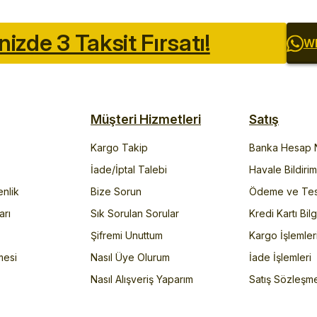
inizde 3 Taksit Fırsatı!
Wh
Müşteri Hizmetleri
Satış
Kargo Takip
Banka Hesap N
İade/İptal Talebi
Havale Bildiri
enlik
Bize Sorun
Ödeme ve Tes
arı
Sık Sorulan Sorular
Kredi Kartı Bilg
Şifremi Unuttum
Kargo İşlemler
mesi
Nasıl Üye Olurum
İade İşlemleri
Nasıl Alışveriş Yaparım
Satış Sözleşm