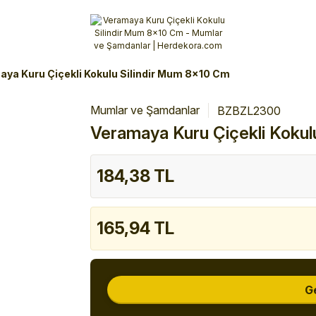
Alışverişlerinizde 3 Taksit Fırsatı!
İlk siparişinizi verin!
%10 Havale İndirimi
Şimdi Alışveriş yap!
ya Kuru Çiçekli Kokulu Silindir Mum 8x10 Cm
Mumlar ve Şamdanlar
BZBZL2300
Veramaya Kuru Çiçekli Kokul
184,38 TL
165,94 TL
G