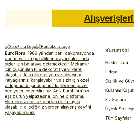
Alışverişler
Kurumsal
EuroFlora
, 1989 yılından beri, dekorasyonda
dört mevsimin güzelliklerini aynı çatı altında
Hakkımızda
sizler için bir araya getirmektedir. Mekanlar
için düşünülen tüm dekoratif yeniliklere
İletişim
ulaşabilir, tüm dekorasyon ve aksesuar
ihtiyaçlarınızı karşılayabilir ve sizin için özel
Gizlilik ve Güv
olduğunu düşündüğünüz kişilere en güzel
Kullanım Koşull
hediyeleri seçebilirsiniz. Artık EuroFlora'nın
eşsiz ürün yelpazesine, online platformu
3D Secure
Herdekora.com üzerinden de kolayca
ulaşabilir, dilediğiniz yerden alışveriş keyfini
Üyelik Sözleş
yaşayabilirsiniz.
Tüm Sayfalar