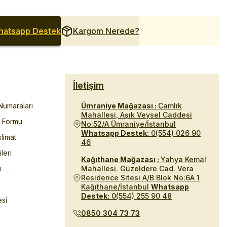
atsapp Destek
Kargom Nerede?
İletişim
umaraları
Ümraniye Mağazası :
Çamlık
Mahallesi, Aşık Veysel Caddesi
m Formu
No:52/A Ümraniye/İstanbul
Whatsapp Destek:
0(554) 026 90
limat
46
ileri
Kağıthane Mağazası :
Yahya Kemal
i
Mahallesi. Güzeldere Cad. Vera
Residence Sitesi A/B Blok No:6A 1
Kağıthane/İstanbul
Whatsapp
Destek:
0(554) 255 90 48
esi
0850 304 73 73