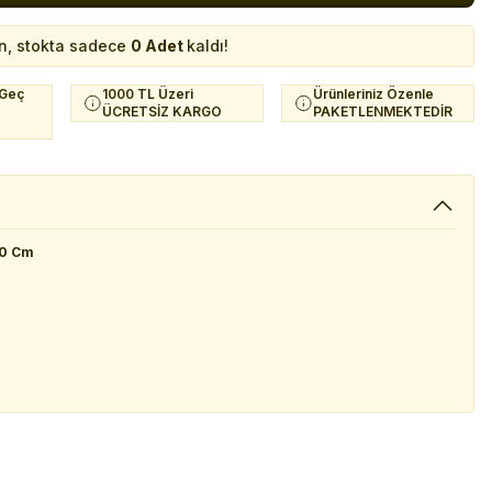
n, stokta sadece
0 Adet
kaldı!
 Geç
1000 TL Üzeri
Ürünleriniz Özenle
ÜCRETSİZ KARGO
PAKETLENMEKTEDİR
10 Cm