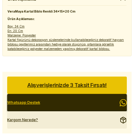
VeraMaya Kartal Biblo Renkli 34x15x20 Cm
Ürün Açıklaması:
Boy: 34 Cm
En: 20 Cm
Malzeme: Posyester
Kartal figürünü dekorasyon süslemelerinde kullanabileceğiniz dekoratif hayvan
biblosu çeşitlerimiz arasından hediye olarak düşünüp, ortamlara görsellik
katabileceğiniz polyester malzemeden yapılmış dekoratif kartal biblosu.
Alışverişlerinizde 3 Taksit Fırsatı!
Whatsapp Destek
Kargom Nerede?