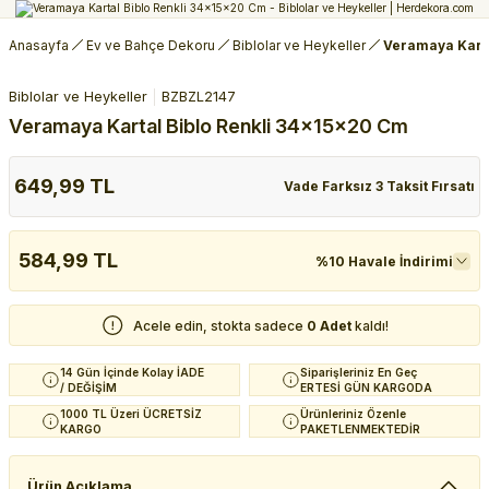
Anasayfa
Ev ve Bahçe Dekoru
Biblolar ve Heykeller
Veramaya Karta
Biblolar ve Heykeller
BZBZL2147
Veramaya Kartal Biblo Renkli 34x15x20 Cm
649,99 TL
Vade Farksız 3 Taksit Fırsatı
584,99 TL
%10 Havale İndirimi
Acele edin, stokta sadece
0 Adet
kaldı!
14 Gün İçinde Kolay İADE
Siparişleriniz En Geç
/ DEĞİŞİM
ERTESİ GÜN KARGODA
1000 TL Üzeri ÜCRETSİZ
Ürünleriniz Özenle
KARGO
PAKETLENMEKTEDİR
Ürün Açıklama