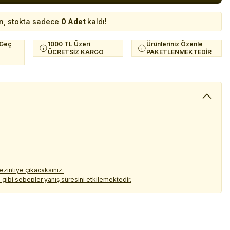
n, stokta sadece
0 Adet
kaldı!
 Geç
1000 TL Üzeri
Ürünleriniz Özenle
ÜCRETSİZ KARGO
PAKETLENMEKTEDİR
gezintiye çıkacaksınız.
 gibi sebepler yanış süresini etkilemektedir.