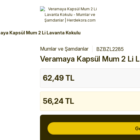
Alışverişlerinizde 3 Taksit Fırsatı!
İlk siparişinizi verin!
%10 Havale İndirimi
Şimdi Alışveriş yap!
aya Kapsül Mum 2 Li Lavanta Kokulu
Mumlar ve Şamdanlar
BZBZL2285
Veramaya Kapsül Mum 2 Li L
62,49 TL
56,24 TL
G