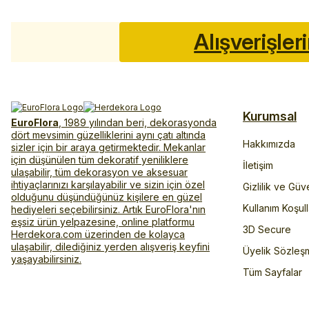
Alışverişler
Kurumsal
EuroFlora
, 1989 yılından beri, dekorasyonda
dört mevsimin güzelliklerini aynı çatı altında
Hakkımızda
sizler için bir araya getirmektedir. Mekanlar
için düşünülen tüm dekoratif yeniliklere
İletişim
ulaşabilir, tüm dekorasyon ve aksesuar
ihtiyaçlarınızı karşılayabilir ve sizin için özel
Gizlilik ve Güv
olduğunu düşündüğünüz kişilere en güzel
Kullanım Koşull
hediyeleri seçebilirsiniz. Artık EuroFlora'nın
eşsiz ürün yelpazesine, online platformu
3D Secure
Herdekora.com üzerinden de kolayca
ulaşabilir, dilediğiniz yerden alışveriş keyfini
Üyelik Sözleş
yaşayabilirsiniz.
Tüm Sayfalar