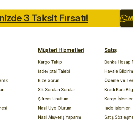
inizde 3 Taksit Fırsatı!
Wh
Müşteri Hizmetleri
Satış
Kargo Takip
Banka Hesap N
İade/İptal Talebi
Havale Bildiri
enlik
Bize Sorun
Ödeme ve Tes
arı
Sık Sorulan Sorular
Kredi Kartı Bilg
Şifremi Unuttum
Kargo İşlemler
mesi
Nasıl Üye Olurum
İade İşlemleri
Nasıl Alışveriş Yaparım
Satış Sözleşm