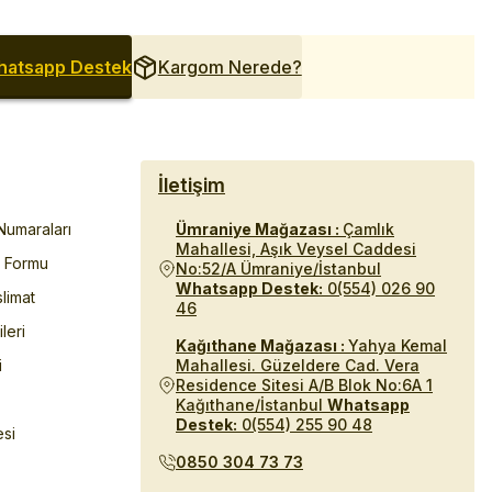
atsapp Destek
Kargom Nerede?
İletişim
umaraları
Ümraniye Mağazası :
Çamlık
Mahallesi, Aşık Veysel Caddesi
m Formu
No:52/A Ümraniye/İstanbul
Whatsapp Destek:
0(554) 026 90
limat
46
ileri
Kağıthane Mağazası :
Yahya Kemal
i
Mahallesi. Güzeldere Cad. Vera
Residence Sitesi A/B Blok No:6A 1
Kağıthane/İstanbul
Whatsapp
Destek:
0(554) 255 90 48
esi
0850 304 73 73