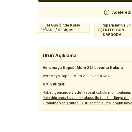
Acele edi
14 Gün İçinde Kolay
Siparişleriniz En
İADE / DEĞİŞİM
ERTESİ GÜN
KARGODA
Ürün Açıklama
Veramaya Kapsül Mum 2 Li Lavanta Kokulu
VeraMaya Kapsül Mum 2 li Lavanta Kokulu
Ürün Bilgisi:
Paket İçerisinde 2 adet kapsül kokulu mum bulunur.
Yakıldığı anda Lavanta kokusu ile tatlı bir dünya da 
Ortalama yanış süresi 8-10 saattir. Klima, soğuk hava