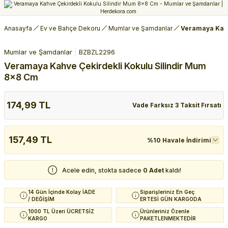
Anasayfa
Ev ve Bahçe Dekoru
Mumlar ve Şamdanlar
Veramaya Kahv
Mumlar ve Şamdanlar
BZBZL2296
Veramaya Kahve Çekirdekli Kokulu Silindir Mum
8x8 Cm
174,99 TL
Vade Farksız 3 Taksit Fırsatı
157,49 TL
%10 Havale İndirimi
Acele edin, stokta sadece
0 Adet
kaldı!
14 Gün İçinde Kolay İADE
Siparişleriniz En Geç
/ DEĞİŞİM
ERTESİ GÜN KARGODA
1000 TL Üzeri ÜCRETSİZ
Ürünleriniz Özenle
KARGO
PAKETLENMEKTEDİR