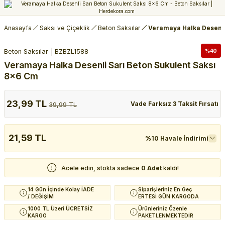
Anasayfa
Saksı ve Çiçeklik
Beton Saksılar
Veramaya Halka Desenli
Beton Saksılar
BZBZL1588
%40
Veramaya Halka Desenli Sarı Beton Sukulent Saksı
8x6 Cm
23,99 TL
Vade Farksız 3 Taksit Fırsatı
39,99 TL
21,59 TL
%10 Havale İndirimi
Acele edin, stokta sadece
0 Adet
kaldı!
14 Gün İçinde Kolay İADE
Siparişleriniz En Geç
/ DEĞİŞİM
ERTESİ GÜN KARGODA
1000 TL Üzeri ÜCRETSİZ
Ürünleriniz Özenle
KARGO
PAKETLENMEKTEDİR