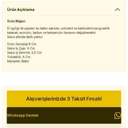
Ürün Açıklama
Ürün Bilgisi:
El işçiliği ile yapılan bu beton saksılar, sukulent ve kaktüslerinize güzellik
katacak, evinizin, balkon ve bahçenizin havasını değiştirecektir.
Saksı altında delik yoktur.
Ürün Genişliği:8 Cm
Saksı İç Çapı: 6 Cm
Saksı İç Derinlik: 5,5 Cm
Yükseklik: 6 Cm
Malzeme: Beton
Alışverişlerinizde 3 Taksit Fırsatı!
Whatsapp Destek