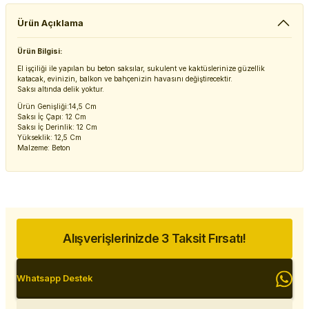
Ürün Açıklama
Ürün Bilgisi:
El işçiliği ile yapılan bu beton saksılar, sukulent ve kaktüslerinize güzellik
katacak, evinizin, balkon ve bahçenizin havasını değiştirecektir.
Saksı altında delik yoktur.
Ürün Genişliği:14,5 Cm
Saksı İç Çapı: 12 Cm
Saksı İç Derinlik: 12 Cm
Yükseklik: 12,5 Cm
Malzeme: Beton
Alışverişlerinizde 3 Taksit Fırsatı!
Whatsapp Destek