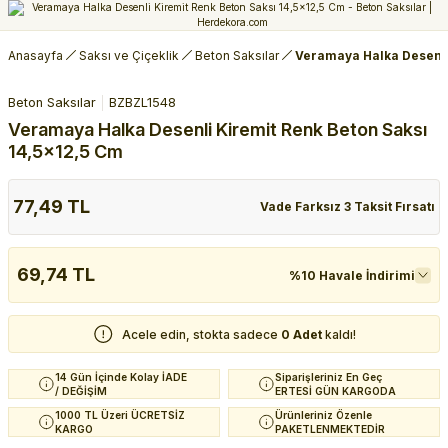
Anasayfa
Saksı ve Çiçeklik
Beton Saksılar
Veramaya Halka Desenli
Beton Saksılar
BZBZL1548
Veramaya Halka Desenli Kiremit Renk Beton Saksı
14,5x12,5 Cm
77,49 TL
Vade Farksız 3 Taksit Fırsatı
69,74 TL
%10 Havale İndirimi
Acele edin, stokta sadece
0 Adet
kaldı!
14 Gün İçinde Kolay İADE
Siparişleriniz En Geç
/ DEĞİŞİM
ERTESİ GÜN KARGODA
1000 TL Üzeri ÜCRETSİZ
Ürünleriniz Özenle
KARGO
PAKETLENMEKTEDİR