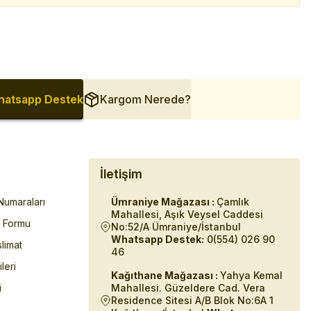
atsapp Destek
Kargom Nerede?
İletişim
umaraları
Ümraniye Mağazası :
Çamlık
Mahallesi, Aşık Veysel Caddesi
m Formu
No:52/A Ümraniye/İstanbul
Whatsapp Destek:
0(554) 026 90
limat
46
ileri
Kağıthane Mağazası :
Yahya Kemal
i
Mahallesi. Güzeldere Cad. Vera
Residence Sitesi A/B Blok No:6A 1