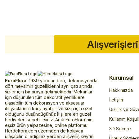
Alışverişler
Kurumsal
EuroFlora
, 1989 yılından beri, dekorasyonda
dört mevsimin güzelliklerini aynı çatı altında
Hakkımızda
sizler için bir araya getirmektedir. Mekanlar
için düşünülen tüm dekoratif yeniliklere
İletişim
ulaşabilir, tüm dekorasyon ve aksesuar
ihtiyaçlarınızı karşılayabilir ve sizin için özel
Gizlilik ve Güv
olduğunu düşündüğünüz kişilere en güzel
Kullanım Koşull
hediyeleri seçebilirsiniz. Artık EuroFlora'nın
eşsiz ürün yelpazesine, online platformu
3D Secure
Herdekora.com üzerinden de kolayca
ulaşabilir, dilediğiniz yerden alışveriş keyfini
Üyelik Sözleş