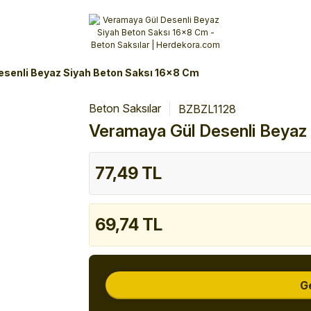
Alışverişlerinizde 3 Taksit Fırsatı!
İlk siparişinizi verin!
%10 Havale İndirimi
Şimdi Alışveriş yap!
senli Beyaz Siyah Beton Saksı 16x8 Cm
Beton Saksılar
BZBZL1128
Veramaya Gül Desenli Beyaz
77,49 TL
69,74 TL
G