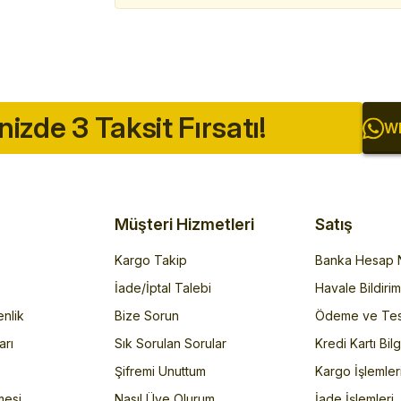
inizde 3 Taksit Fırsatı!
Wh
Müşteri Hizmetleri
Satış
Kargo Takip
Banka Hesap N
İade/İptal Talebi
Havale Bildiri
enlik
Bize Sorun
Ödeme ve Tes
arı
Sık Sorulan Sorular
Kredi Kartı Bilg
Şifremi Unuttum
Kargo İşlemler
mesi
Nasıl Üye Olurum
İade İşlemleri