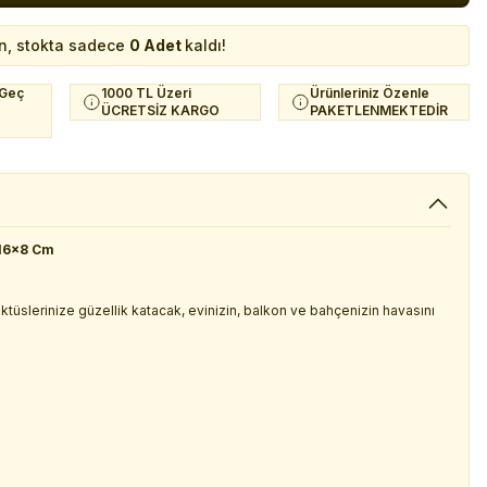
n, stokta sadece
0 Adet
kaldı!
 Geç
1000 TL Üzeri
Ürünleriniz Özenle
ÜCRETSİZ KARGO
PAKETLENMEKTEDİR
 16x8 Cm
 kaktüslerinize güzellik katacak, evinizin, balkon ve bahçenizin havasını