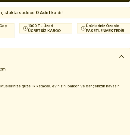
n, stokta sadece
0 Adet
kaldı!
 Geç
1000 TL Üzeri
Ürünleriniz Özenle
ÜCRETSİZ KARGO
PAKETLENMEKTEDİR
 Cm
 kaktüslerinize güzellik katacak, evinizin, balkon ve bahçenizin havasını