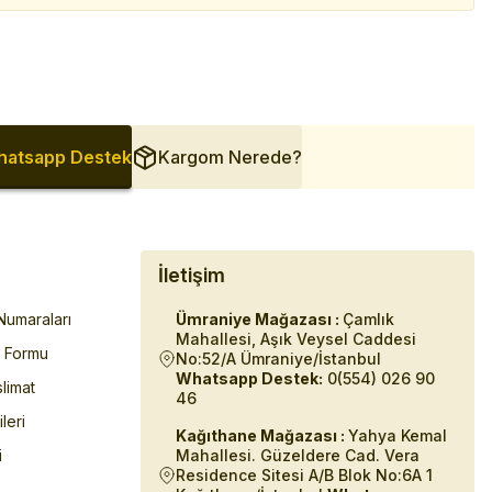
atsapp Destek
Kargom Nerede?
İletişim
umaraları
Ümraniye Mağazası :
Çamlık
Mahallesi, Aşık Veysel Caddesi
m Formu
No:52/A Ümraniye/İstanbul
Whatsapp Destek:
0(554) 026 90
limat
46
ileri
Kağıthane Mağazası :
Yahya Kemal
i
Mahallesi. Güzeldere Cad. Vera
Residence Sitesi A/B Blok No:6A 1