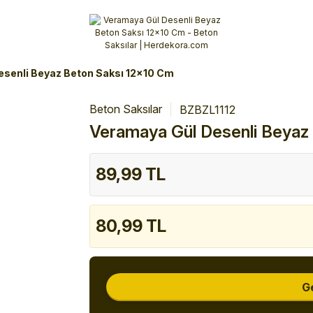
Alışverişlerinizde 3 Taksit Fırsatı!
İlk siparişinizi verin!
%10 Havale İndirimi
Şimdi Alışveriş yap!
senli Beyaz Beton Saksı 12x10 Cm
Beton Saksılar
BZBZL1112
Veramaya Gül Desenli Beyaz
89,99 TL
80,99 TL
G