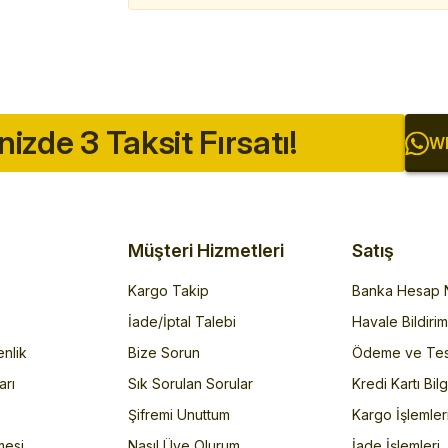
inizde 3 Taksit Fırsatı!
Wh
Müşteri Hizmetleri
Satış
Kargo Takip
Banka Hesap N
İade/İptal Talebi
Havale Bildiri
enlik
Bize Sorun
Ödeme ve Tes
arı
Sık Sorulan Sorular
Kredi Kartı Bilg
Şifremi Unuttum
Kargo İşlemler
mesi
Nasıl Üye Olurum
İade İşlemleri