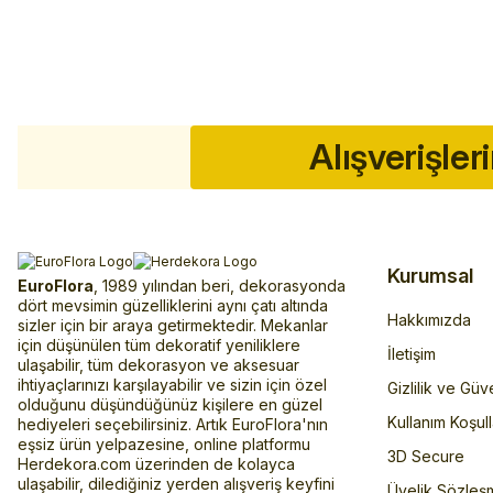
Alışverişler
Kurumsal
EuroFlora
, 1989 yılından beri, dekorasyonda
dört mevsimin güzelliklerini aynı çatı altında
Hakkımızda
sizler için bir araya getirmektedir. Mekanlar
için düşünülen tüm dekoratif yeniliklere
İletişim
ulaşabilir, tüm dekorasyon ve aksesuar
ihtiyaçlarınızı karşılayabilir ve sizin için özel
Gizlilik ve Güv
olduğunu düşündüğünüz kişilere en güzel
Kullanım Koşull
hediyeleri seçebilirsiniz. Artık EuroFlora'nın
eşsiz ürün yelpazesine, online platformu
3D Secure
Herdekora.com üzerinden de kolayca
ulaşabilir, dilediğiniz yerden alışveriş keyfini
Üyelik Sözleş