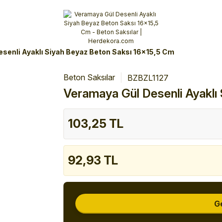
Alışverişlerinizde 3 Taksit Fırsatı!
İlk siparişinizi verin!
%10 Havale İndirimi
Şimdi Alışveriş yap!
senli Ayaklı Siyah Beyaz Beton Saksı 16x15,5 Cm
Beton Saksılar
BZBZL1127
Veramaya Gül Desenli Ayaklı
103,25 TL
92,93 TL
G