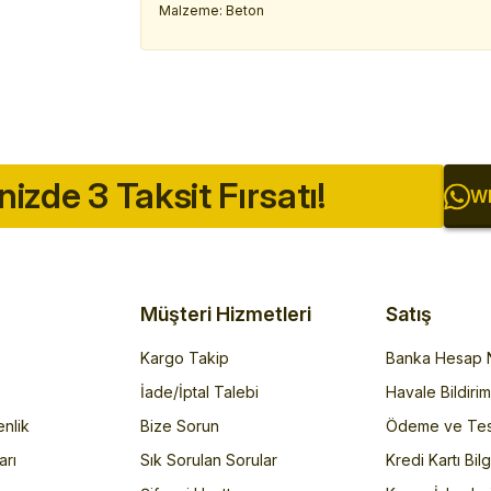
Malzeme: Beton
inizde 3 Taksit Fırsatı!
Wh
Müşteri Hizmetleri
Satış
Kargo Takip
Banka Hesap N
İade/İptal Talebi
Havale Bildiri
enlik
Bize Sorun
Ödeme ve Tes
arı
Sık Sorulan Sorular
Kredi Kartı Bilg