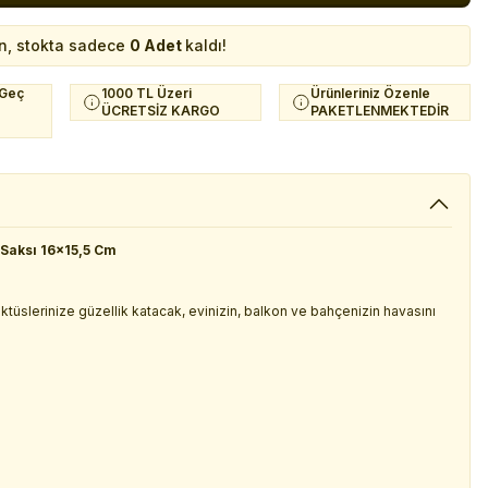
n, stokta sadece
0 Adet
kaldı!
 Geç
1000 TL Üzeri
Ürünleriniz Özenle
ÜCRETSİZ KARGO
PAKETLENMEKTEDİR
 Saksı 16x15,5 Cm
 kaktüslerinize güzellik katacak, evinizin, balkon ve bahçenizin havasını