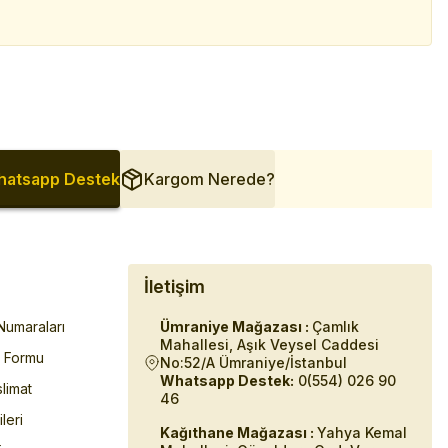
atsapp Destek
Kargom Nerede?
İletişim
umaraları
Ümraniye Mağazası :
Çamlık
Mahallesi, Aşık Veysel Caddesi
m Formu
No:52/A Ümraniye/İstanbul
Whatsapp Destek:
0(554) 026 90
limat
46
ileri
Kağıthane Mağazası :
Yahya Kemal