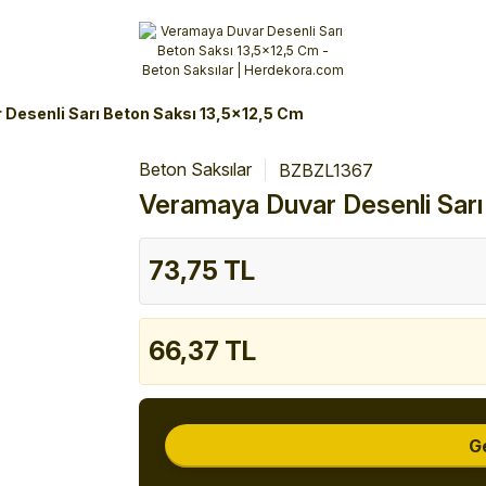
Alışverişlerinizde 3 Taksit Fırsatı!
İlk siparişinizi verin!
%10 Havale İndirimi
Şimdi Alışveriş yap!
Desenli Sarı Beton Saksı 13,5x12,5 Cm
Beton Saksılar
BZBZL1367
Veramaya Duvar Desenli Sarı
73,75 TL
66,37 TL
G