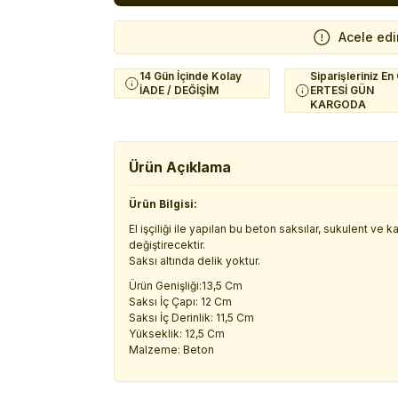
Acele edi
14 Gün İçinde Kolay
Siparişleriniz En
İADE / DEĞİŞİM
ERTESİ GÜN
KARGODA
Ürün Açıklama
Ürün Bilgisi:
El işçiliği ile yapılan bu beton saksılar, sukulent ve
değiştirecektir.
Saksı altında delik yoktur.
Ürün Genişliği:13,5 Cm
Saksı İç Çapı: 12 Cm
Saksı İç Derinlik: 11,5 Cm
Yükseklik: 12,5 Cm
Malzeme: Beton