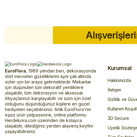
Alışverişler
Kurumsal
EuroFlora
, 1989 yılından beri, dekorasyonda
dört mevsimin güzelliklerini aynı çatı altında
Hakkımızda
sizler için bir araya getirmektedir. Mekanlar
için düşünülen tüm dekoratif yeniliklere
İletişim
ulaşabilir, tüm dekorasyon ve aksesuar
ihtiyaçlarınızı karşılayabilir ve sizin için özel
Gizlilik ve Güv
olduğunu düşündüğünüz kişilere en güzel
Kullanım Koşull
hediyeleri seçebilirsiniz. Artık EuroFlora'nın
eşsiz ürün yelpazesine, online platformu
3D Secure
Herdekora.com üzerinden de kolayca
ulaşabilir, dilediğiniz yerden alışveriş keyfini
Üyelik Sözleş
yaşayabilirsiniz.