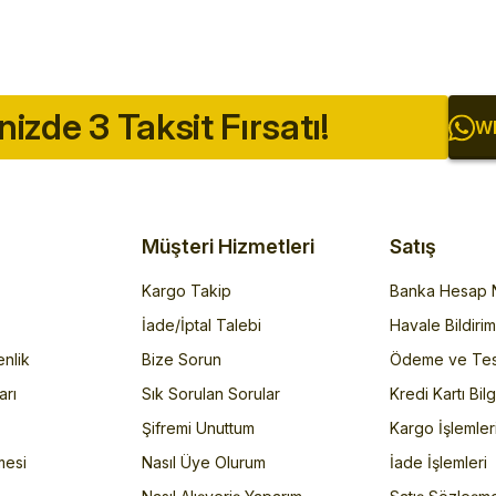
inizde 3 Taksit Fırsatı!
Wh
Müşteri Hizmetleri
Satış
Kargo Takip
Banka Hesap N
İade/İptal Talebi
Havale Bildiri
enlik
Bize Sorun
Ödeme ve Tes
arı
Sık Sorulan Sorular
Kredi Kartı Bilg
Şifremi Unuttum
Kargo İşlemler
mesi
Nasıl Üye Olurum
İade İşlemleri