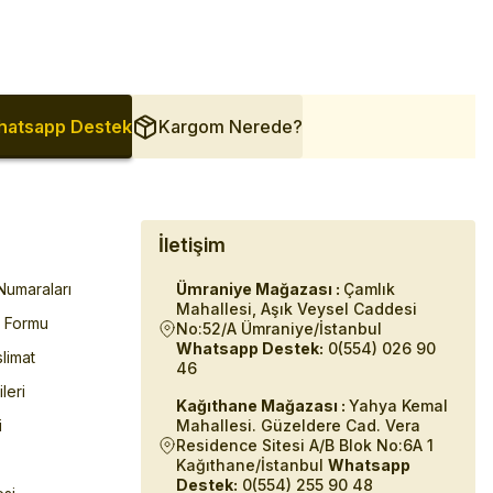
atsapp Destek
Kargom Nerede?
İletişim
umaraları
Ümraniye Mağazası :
Çamlık
Mahallesi, Aşık Veysel Caddesi
m Formu
No:52/A Ümraniye/İstanbul
Whatsapp Destek:
0(554) 026 90
limat
46
ileri
Kağıthane Mağazası :
Yahya Kemal
i
Mahallesi. Güzeldere Cad. Vera
Residence Sitesi A/B Blok No:6A 1
Kağıthane/İstanbul
Whatsapp
Destek:
0(554) 255 90 48