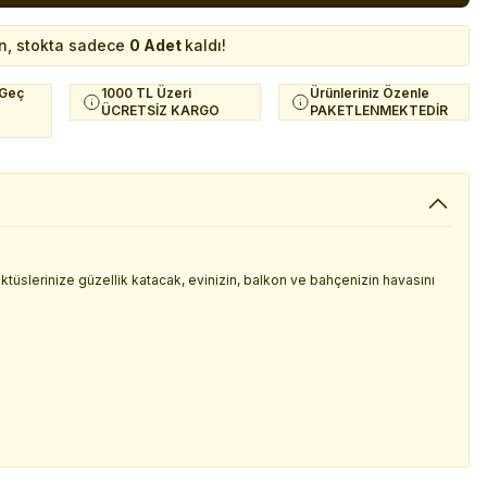
n, stokta sadece
0 Adet
kaldı!
 Geç
1000 TL Üzeri
Ürünleriniz Özenle
ÜCRETSİZ KARGO
PAKETLENMEKTEDİR
 kaktüslerinize güzellik katacak, evinizin, balkon ve bahçenizin havasını