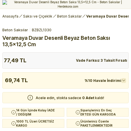
Anasayfa
Saksı ve Çiçeklik
Beton Saksılar
Veramaya Duvar Desenli
Beton Saksılar
BZBZL1330
Veramaya Duvar Desenli Beyaz Beton Saksı
13,5x12,5 Cm
77,49 TL
Vade Farksız 3 Taksit Fırsatı
69,74 TL
%10 Havale İndirimi
Acele edin, stokta sadece
0 Adet
kaldı!
14 Gün İçinde Kolay İADE
Siparişleriniz En Geç
/ DEĞİŞİM
ERTESİ GÜN KARGODA
1000 TL Üzeri ÜCRETSİZ
Ürünleriniz Özenle
KARGO
PAKETLENMEKTEDİR