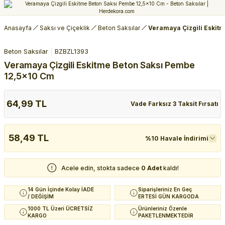
Anasayfa
Saksı ve Çiçeklik
Beton Saksılar
Veramaya Çizgili Eskit
Beton Saksılar
BZBZL1393
Veramaya Çizgili Eskitme Beton Saksı Pembe
12,5x10 Cm
64,99 TL
Vade Farksız 3 Taksit Fırsatı
58,49 TL
%10 Havale İndirimi
Acele edin, stokta sadece
0 Adet
kaldı!
14 Gün İçinde Kolay İADE
Siparişleriniz En Geç
/ DEĞİŞİM
ERTESİ GÜN KARGODA
1000 TL Üzeri ÜCRETSİZ
Ürünleriniz Özenle
KARGO
PAKETLENMEKTEDİR