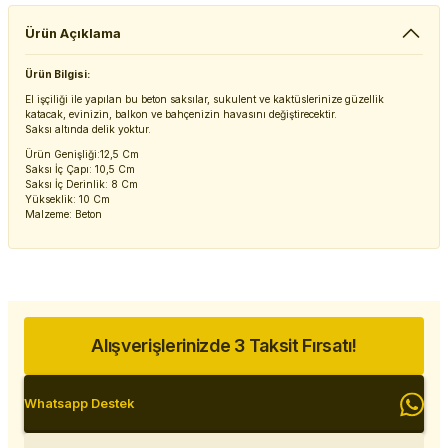
Ürün Açıklama
Ürün Bilgisi:
El işçiliği ile yapılan bu beton saksılar, sukulent ve kaktüslerinize güzellik
katacak, evinizin, balkon ve bahçenizin havasını değiştirecektir.
Saksı altında delik yoktur.
Ürün Genişliği:12,5 Cm
Saksı İç Çapı: 10,5 Cm
Saksı İç Derinlik: 8 Cm
Yükseklik: 10 Cm
Malzeme: Beton
Alışverişlerinizde 3 Taksit Fırsatı!
Whatsapp Destek