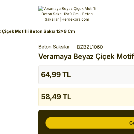
Alışverişlerinizde 3 Taksit Fırsatı!
İlk siparişinizi verin!
%10 Havale İndirimi
Şimdi Alışveriş yap!
Çiçek Motifli Beton Saksı 12x9 Cm
Beton Saksılar
BZBZL1060
Veramaya Beyaz Çiçek Motif
64,99 TL
58,49 TL
G