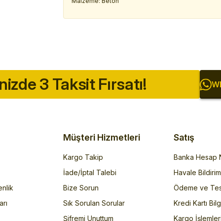
Malzeme: Beton
inizde 3 Taksit Fırsatı!
Wh
Müşteri Hizmetleri
Satış
Kargo Takip
Banka Hesap N
İade/İptal Talebi
Havale Bildiri
enlik
Bize Sorun
Ödeme ve Tes
arı
Sık Sorulan Sorular
Kredi Kartı Bilg
Şifremi Unuttum
Kargo İşlemler