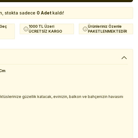
n, stokta sadece
0 Adet
kaldı!
 Geç
1000 TL Üzeri
Ürünleriniz Özenle
ÜCRETSİZ KARGO
PAKETLENMEKTEDİR
 Cm
 kaktüslerinize güzellik katacak, evinizin, balkon ve bahçenizin havasını