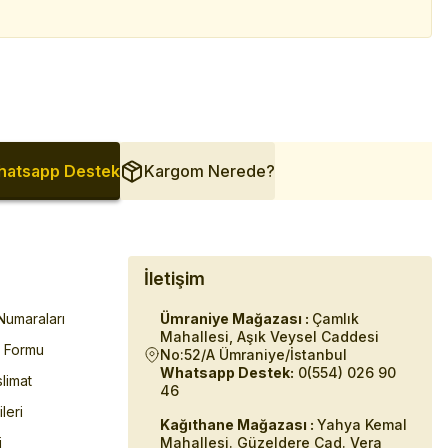
atsapp Destek
Kargom Nerede?
İletişim
umaraları
Ümraniye Mağazası :
Çamlık
Mahallesi, Aşık Veysel Caddesi
m Formu
No:52/A Ümraniye/İstanbul
Whatsapp Destek:
0(554) 026 90
limat
46
ileri
Kağıthane Mağazası :
Yahya Kemal
i
Mahallesi. Güzeldere Cad. Vera